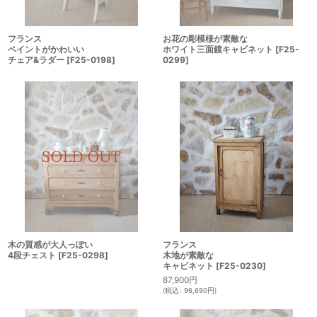
お花の彫模様が素敵な
フランス
ホワイト三面鏡キャビネット
[
F25-
ペイントがかわいい
0299
]
チェア&ラダー
[
F25-0198
]
木の質感が大人っぽい
フランス
4段チェスト
[
F25-0298
]
木地が素敵な
キャビネット
[
F25-0230
]
87,900
円
(
税込
:
96,690
円
)