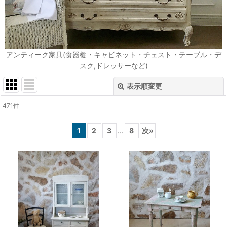
アンティーク家具(食器棚・キャビネット・チェスト・テーブル・デ
スク,ドレッサーなど)
表示順変更
閉じる
471
件
表示数
:
1
2
3
...
8
次
»
在庫あり
並び順
:
絞り込む