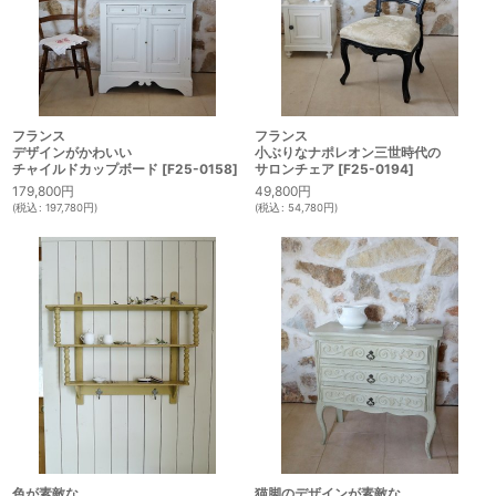
フランス
フランス
デザインがかわいい
小ぶりなナポレオン三世時代の
チャイルドカップボード
[
F25-0158
]
サロンチェア
[
F25-0194
]
179,800
円
49,800
円
(
税込
:
197,780
円
)
(
税込
:
54,780
円
)
色が素敵な
猫脚のデザインが素敵な