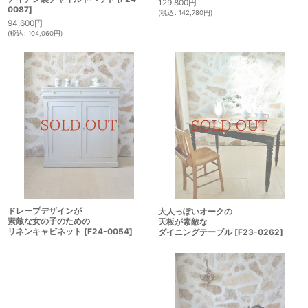
129,800
円
0087
]
(
税込
:
142,780
円
)
94,600
円
(
税込
:
104,060
円
)
ドレープデザインが
大人っぽいオークの
素敵な女の子のための
天板が素敵な
リネンキャビネット
[
F24-0054
]
ダイニングテーブル
[
F23-0262
]