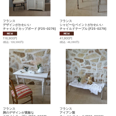
フランス
フランス
デザインがかわいい
シャビーなペイントがかわいい
チャイルドカップボード
[
F25-0276
]
チャイルドテーブル
[
F25-0279
]
116,900
円
41,900
円
(
税込
:
128,590
円
)
(
税込
:
46,090
円
)
フランス
フランス
脚のデザインが素敵な
アイアン製