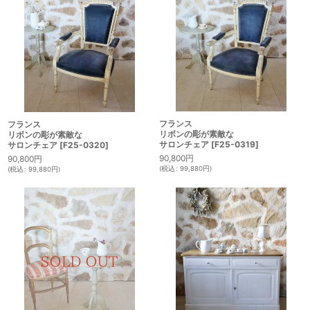
フランス
フランス
リボンの彫が素敵な
リボンの彫が素敵な
サロンチェア
[
F25-0319
]
サロンチェア
[
F25-0320
]
90,800
円
90,800
円
(
税込
:
99,880
円
)
(
税込
:
99,880
円
)