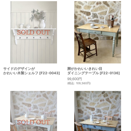
サイドのデザインが
脚がかわいいきれい目
かわいい木製シェルフ
[
F22-0043
]
ダイニングテーブル
[
F22-0136
]
99,600
円
(
税込
:
109,560
円
)