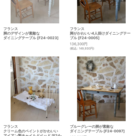
フランス
フランス
脚がかわいい4人掛けダイニングテー
脚のデザインが素敵な
ブル
[
F24-0005
]
ダイニングテーブル
[
F24-0023
]
136,300
円
(
税込
:
149,930
円
)
ブルーグレーの脚が素敵な
フランス
ダイニングテーブル
[
F24-0097
]
クリーム色のペイントがかわいい
アイアン製チャイルドベッド
[
F24-