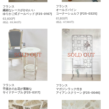
フランス
フランス
オールドパイン
繊細なレースがかわいい
コーナーシェルフ
[
F25-0325
]
ゆりかご式ドールベッド
[
F25-0167
]
61,800
円
63,600
円
(
税込
:
67,980
円
)
(
税込
:
69,960
円
)
フランス
フランス
手描きのお花が素敵な
マガジンラック付き
サイドテーブル
[
F25-0317
]
アイアンスクリーン
[
F25-0046
]