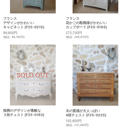
フランス
フランス
花かごの彫模様がかわいい
デザインがかわいい
カップボード
[
F25-0193
]
キャビネット
[
F25-0215
]
272,700
円
89,800
円
(
税込
:
299,970
円
)
(
税込
:
98,780
円
)
猫脚のデザインが素敵な
木の質感が大人っぽい
３段チェスト
[
F25-0183
]
4段チェスト
[
F25-0225
]
192,800
円
(
税込
:
212,080
円
)