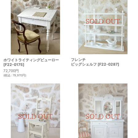
フレンチ
ホワイトライティングビューロー
ビッグシェルフ
[
F22-0287
]
[
F22-0175
]
72,700
円
(
税込
:
79,970
円
)