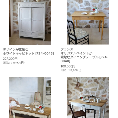
フランス
デザインが素敵な
オリジナルペイントが
ホワイトキャビネット
[
F24-0045
]
素敵なダイニングテーブル
[
F24-
227,200
円
0040
]
(
税込
:
249,920
円
)
109,000
円
(
税込
:
119,900
円
)