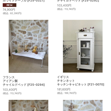
ホワイトテーブル
[
F25-0327
]
チャイルドベッド
[
F25-0292
]
103,400
円
(
税込
:
113,740
円
)
74,900
円
(
税込
:
82,390
円
)
イギリス
フランス
チキンネット
アイアン製
キッチンキャビネット
[
F21-0070
]
チャイルドベッド
[
F25-0294
]
181,600
円
103,400
円
(
税込
:
199,760
円
)
(
税込
:
113,740
円
)