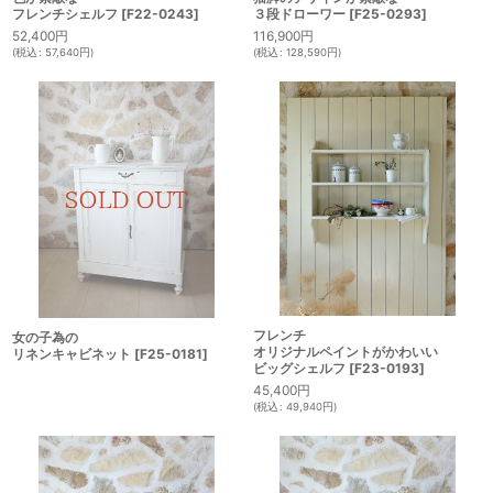
フレンチシェルフ
[
F22-0243
]
３段ドローワー
[
F25-0293
]
52,400
円
116,900
円
(
税込
:
57,640
円
)
(
税込
:
128,590
円
)
フレンチ
女の子為の
オリジナルペイントがかわいい
リネンキャビネット
[
F25-0181
]
ビッグシェルフ
[
F23-0193
]
45,400
円
(
税込
:
49,940
円
)