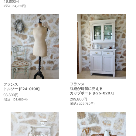
49,800
円
(
税込
:
54,780
円
)
フランス
フランス
収納が綺麗に見える
トルソー
[
F24-0108
]
カップボード
[
F25-0297
]
98,800
円
299,800
円
(
税込
:
108,680
円
)
(
税込
:
329,780
円
)