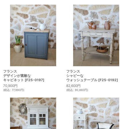
フランス
フランス
デザインが素敵な
シャビーな
キャビネット
[
F25-0197
]
ウォッシュテーブル
[
F25-0192
]
70,900
円
82,600
円
(
税込
:
77,990
円
)
(
税込
:
90,860
円
)