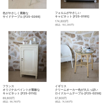
フォルムがやさしい
色がやさしく素敵な
キャビネット
[
F25-0195
]
サイドテーブル
[
F25-0269
]
174,800
円
(
税込
:
192,280
円
)
フランス
イギリス
オリジナルペイントが素敵な
クリームオーカー色が大人っぽい
キャビネット
[
F25-0110
]
ロイドルームテーブル
[
F25-0258
]
89,800
円
67,800
円
(
税込
:
98,780
円
)
(
税込
:
74,580
円
)