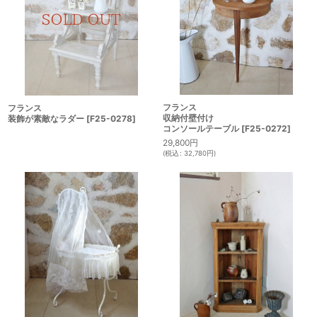
フランス
フランス
収納付壁付け
装飾が素敵なラダー
[
F25-0278
]
コンソールテーブル
[
F25-0272
]
29,800
円
(
税込
:
32,780
円
)