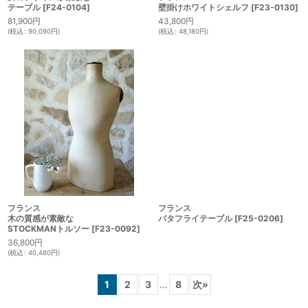
テーブル
[
F24-0104
]
壁掛けホワイトシェルフ
[
F23-0130
]
81,900
円
43,800
円
(
税込
:
90,090
円
)
(
税込
:
48,180
円
)
フランス
フランス
木の質感が素敵な
バタフライテーブル
[
F25-0206
]
STOCKMANトルソー
[
F23-0092
]
36,800
円
(
税込
:
40,480
円
)
1
2
3
...
8
次
»