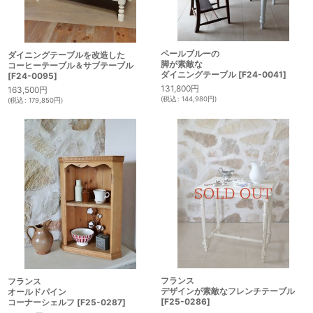
ペールブルーの
ダイニングテーブルを改造した
脚が素敵な
コーヒーテーブル＆サブテーブル
ダイニングテーブル
[
F24-0041
]
[
F24-0095
]
131,800
円
163,500
円
(
税込
:
144,980
円
)
(
税込
:
179,850
円
)
フランス
フランス
デザインが素敵なフレンチテーブル
オールドパイン
[
F25-0286
]
コーナーシェルフ
[
F25-0287
]