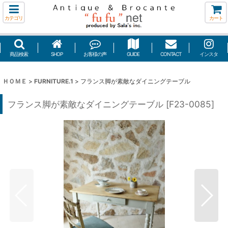
カテゴリ
カート
商品検索
SHOP
お客様の声
GUIDE
CONTACT
インスタ
ＨＯＭＥ
>
FURNITURE.1
>
フランス脚が素敵なダイニングテーブル
フランス脚が素敵なダイニングテーブル
[
F23-0085
]