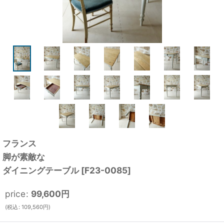
フランス
脚が素敵な
ダイニングテーブル
[
F23-0085
]
price
:
99,600
円
(
税込
:
109,560
円
)