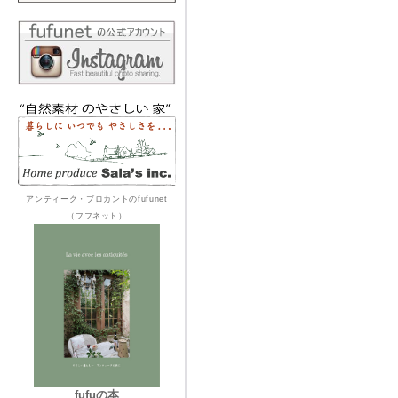
アンティーク・ブロカントのfufunet
（フフネット）
fufuの本