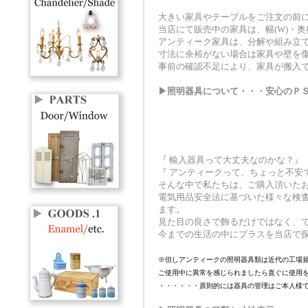
大きい家具やテーブルをご注文の前
当店にて販売中の家具は、幅(W)・奥
アンティーク家具は、分解や組み立
寸法に余裕がない場合は家具や壁を傷
事前の確認不足により、家具が搬入
▶照明器具について・・・安心のＰ
『 輸入器具って大丈夫なのかな？』
『 アンティークって、ちょっと不安
そんな中で私たちは、ご購入頂いた
電気用品安全法に基づいた様々な検
ます。
見た目の良さで飾るだけではなく、
今までの生活の中にプラスを当店で
※但しアンティークの照明器具類は近代の工場
ご使用中に異常を感じられましたら直ぐに使用
・・・・・・原則的には器具の管理はご本人様