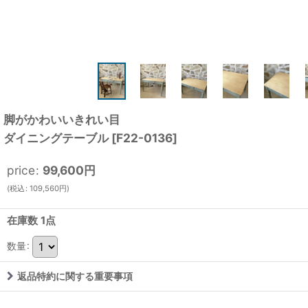
脚がかわいいきれい目
ダイニングテーブル
[
F22-0136
]
price
:
99,600
円
(
税込
:
109,560
円
)
在庫数 1点
数量
:
返品特約に関する重要事項