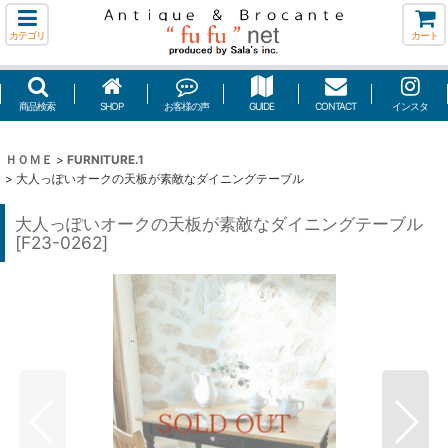
カテゴリ
カート
商品検索
SHOP
お客様の声
GUIDE
CONTACT
インスタ
ＨＯＭＥ
>
FURNITURE.1
>
大人っぽいオークの天板が素敵なダイニングテーブル
大人っぽいオークの天板が素敵なダイニングテーブル
[
F23-0262
]