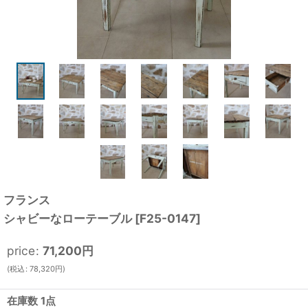
フランス
シャビーなローテーブル
[
F25-0147
]
price
:
71,200
円
(
税込
:
78,320
円
)
在庫数 1点