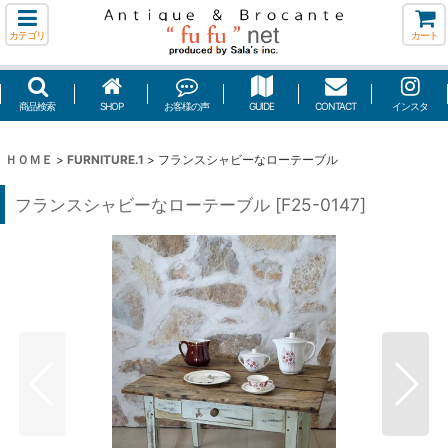
カテゴリ
カート
商品検索
SHOP
お客様の声
GUIDE
CONTACT
インスタ
ＨＯＭＥ
>
FURNITURE.1
>
フランスシャビーなローテーブル
フランスシャビーなローテーブル
[
F25-0147
]