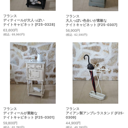
フランス
フランス
ディティールが大人っぽい
大人っぽい色合いが素敵な
ナイトキャビネット
[
F25-0328
]
ナイトキャビネット
[
F25-0307
]
63,600
円
56,900
円
(
税込
:
69,960
円
)
(
税込
:
62,590
円
)
フランス
フランス
ディティールが素敵な
アイアン製アンブレラスタンド
[
F25-
ナイトキャビネット
[
F25-0301
]
0309
]
59,800
円
44,900
円
(
税込
:
65,780
円
)
(
税込
:
49,390
円
)