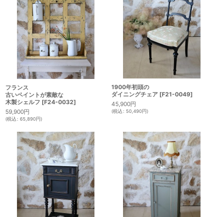
1900年初頭の
フランス
ダイニングチェア
[
F21-0049
]
古いペイントが素敵な
木製シェルフ
[
F24-0032
]
45,900
円
59,900
円
(
税込
:
50,490
円
)
(
税込
:
65,890
円
)