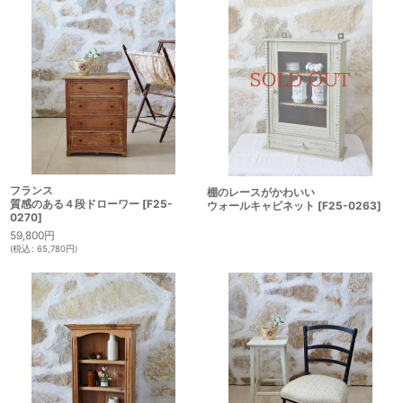
フランス
棚のレースがかわいい
質感のある４段ドローワー
[
F25-
ウォールキャビネット
[
F25-0263
]
0270
]
59,800
円
(
税込
:
65,780
円
)