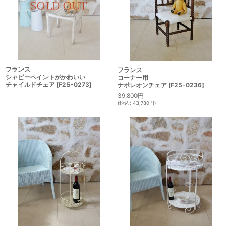
フランス
フランス
シャビーペイントがかわいい
コーナー用
チャイルドチェア
[
F25-0273
]
ナポレオンチェア
[
F25-0236
]
39,800
円
(
税込
:
43,780
円
)