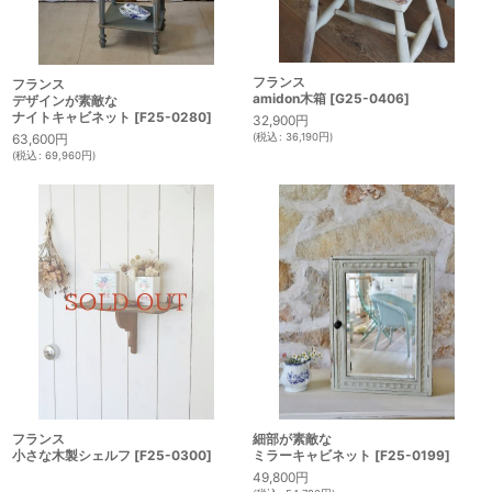
フランス
フランス
amidon木箱
[
G25-0406
]
デザインが素敵な
ナイトキャビネット
[
F25-0280
]
32,900
円
63,600
円
(
税込
:
36,190
円
)
(
税込
:
69,960
円
)
フランス
細部が素敵な
小さな木製シェルフ
[
F25-0300
]
ミラーキャビネット
[
F25-0199
]
49,800
円