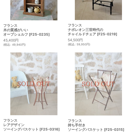
フランス
フランス
ナポレオン三世時代の
木の質感がいい
チャイルドチェア
[
F25-0219
]
オープシェルフ
[
F25-0235
]
54,500
円
45,400
円
(
税込
:
59,950
円
)
(
税込
:
49,940
円
)
フランス
フランス
レアデザイン
持ち手付き
ソーイングバスケット
[
F25-0316
]
ソーイングバスケット
[
F25-0315
]