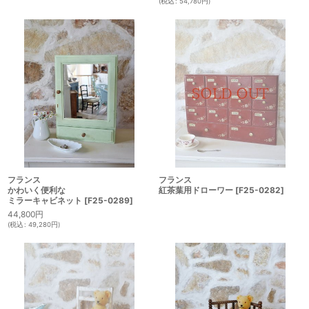
(
税込
:
54,780
円
)
フランス
フランス
かわいく便利な
紅茶葉用ドローワー
[
F25-0282
]
ミラーキャビネット
[
F25-0289
]
44,800
円
(
税込
:
49,280
円
)