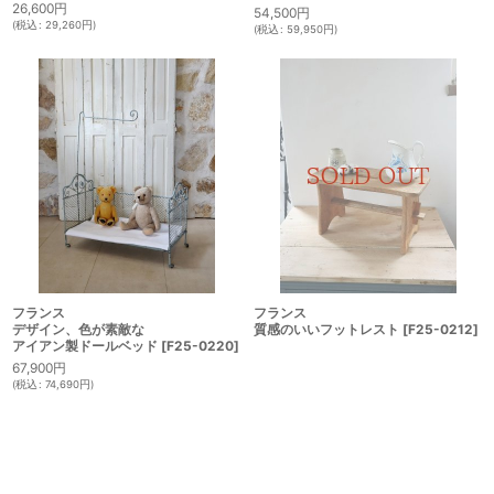
26,600
円
54,500
円
(
税込
:
29,260
円
)
(
税込
:
59,950
円
)
フランス
フランス
デザイン、色が素敵な
質感のいいフットレスト
[
F25-0212
]
アイアン製ドールベッド
[
F25-0220
]
67,900
円
(
税込
:
74,690
円
)