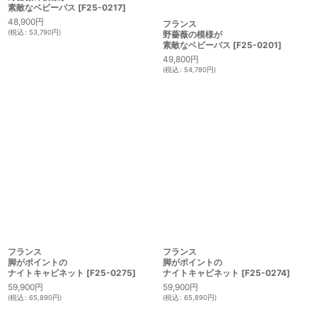
フランス
フランス
野薔薇の模様が
野薔薇の模様が
素敵なベビーバス
[
F25-0201
]
素敵なベビーバス
[
F25-0217
]
49,800
円
48,900
円
(
税込
:
54,780
円
)
(
税込
:
53,790
円
)
フランス
フランス
脚がポイントの
脚がポイントの
ナイトキャビネット
[
F25-0275
]
ナイトキャビネット
[
F25-0274
]
59,900
円
59,900
円
(
税込
:
65,890
円
)
(
税込
:
65,890
円
)