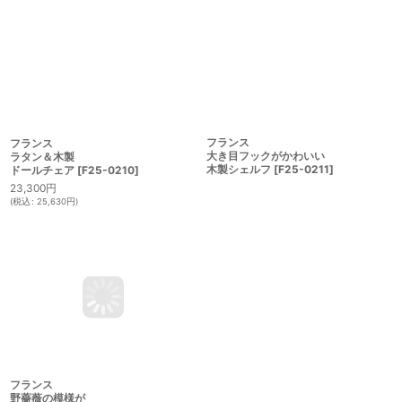
フランス
フランス
大き目フックがかわいい
ラタン＆木製
木製シェルフ
[
F25-0211
]
ドールチェア
[
F25-0210
]
23,300
円
(
税込
:
25,630
円
)