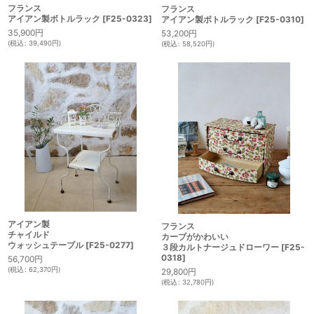
フランス
フランス
アイアン製ボトルラック
[
F25-0323
]
アイアン製ボトルラック
[
F25-0310
]
35,900
円
53,200
円
(
税込
:
39,490
円
)
(
税込
:
58,520
円
)
アイアン製
フランス
チャイルド
カーブがかわいい
ウォッシュテーブル
[
F25-0277
]
３段カルトナージュドローワー
[
F25-
0318
]
56,700
円
(
税込
:
62,370
円
)
29,800
円
(
税込
:
32,780
円
)