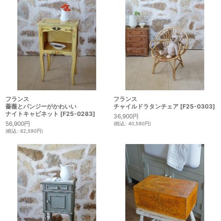
フランス
フランス
チャイルドラタンチェア
[
F25-0303
]
薔薇とパンジーがかわいい
ナイトキャビネット
[
F25-0283
]
36,900
円
56,900
円
(
税込
:
40,590
円
)
(
税込
:
62,590
円
)