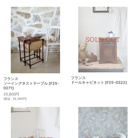
フランス
フランス
ドールキャビネット
[
F25-0322
]
ソーイングネストテーブル
[
F25-
0271
]
35,800
円
(
税込
:
39,380
円
)