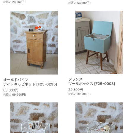
(
税込
:
23,760
円
)
(
税込
:
54,780
円
)
フランス
オールドパイン
ツールボックス
[
F25-0008
]
ナイトキャビネット
[
F25-0295
]
29,800
円
63,600
円
(
税込
:
32,780
円
)
(
税込
:
69,960
円
)