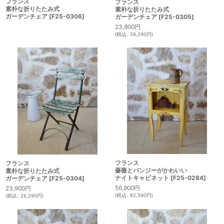
フランス
フランス
素朴な折りたたみ式
素朴な折りたたみ式
ガーデンチェア
[
F25-0306
]
ガーデンチェア
[
F25-0305
]
23,900
円
(
税込
:
26,290
円
)
フランス
フランス
薔薇とパンジーがかわいい
素朴な折りたたみ式
ナイトキャビネット
[
F25-0284
]
ガーデンチェア
[
F25-0304
]
56,900
円
23,900
円
(
税込
:
62,590
円
)
(
税込
:
26,290
円
)