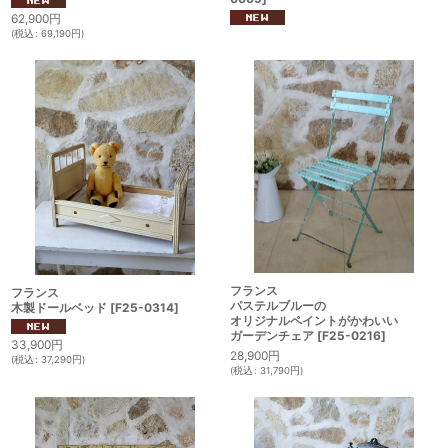
62,900
円
(
税込
:
69,190
円
)
フランス
フランス
パステルブルーの
木製ドールベッド
[
F25-0314
]
オリジナルペイントがかわいい
ガーデンチェア
[
F25-0216
]
33,900
円
28,900
円
(
税込
:
37,290
円
)
(
税込
:
31,790
円
)