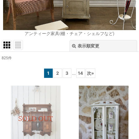
アンティーク家具(棚・チェア・シェルフなど)
表示順変更
閉じる
825
件
表示数
:
1
2
3
...
14
次
»
在庫あり
並び順
:
絞り込む