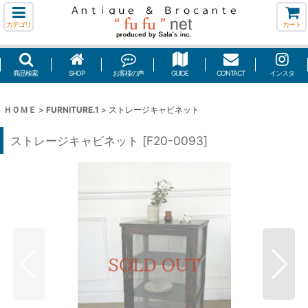
カテゴリ
カート
商品検索
SHOP
お客様の声
GUIDE
CONTACT
インスタ
ＨＯＭＥ
>
FURNITURE.1
>
ストレージキャビネット
ストレージキャビネット
[
F20-0093
]