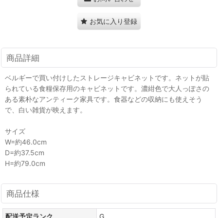
お気に入り登録
商品詳細
ベルギーで買い付けしたストレージキャビネットです。ネットが貼
られている食糧保存用のキャビネットです。濃紺色で大人っぽさの
ある素朴なアンティーク家具です。食器などの収納にも使えそう
で、白い雑貨が映えます。
サイズ
W=約46.0cm
D=約37.5cm
H=約79.0cm
商品仕様
配送予定ランク
G