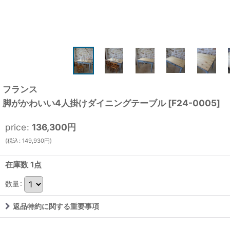
フランス
脚がかわいい4人掛けダイニングテーブル
[
F24-0005
]
price
:
136,300
円
(
税込
:
149,930
円
)
在庫数 1点
数量
:
返品特約に関する重要事項