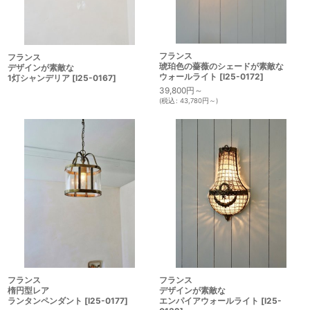
フランス
フランス
琥珀色の薔薇のシェードが素敵な
デザインが素敵な
ウォールライト
[
I25-0172
]
1灯シャンデリア
[
I25-0167
]
39,800
円
～
(
税込
:
43,780
円
～
)
フランス
フランス
デザインが素敵な
楕円型レア
エンパイアウォールライト
[
I25-
ランタンペンダント
[
I25-0177
]