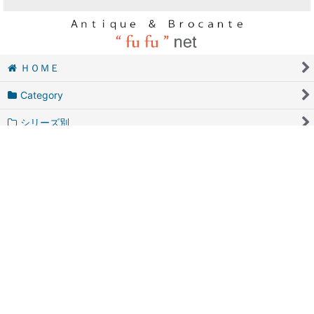
陶磁器製品・食器・ガラス製品
キッチングッズ・コーヒーミル
クリアランスセール
ＨＯＭＥ
Category
シリーズ別
お客様からのメッセージ
新規登録
ＭＹ ＰＡＧＥ
ＧＵＩＤＥ