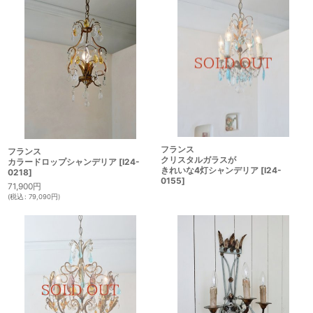
フランス
フランス
クリスタルガラスが
カラードロップシャンデリア
[
I24-
きれいな4灯シャンデリア
[
I24-
0218
]
0155
]
71,900
円
(
税込
:
79,090
円
)