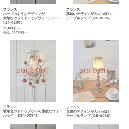
フランス
フランス
ハープのようなデザインが
真鍮のデザインが大人っぽい
素敵なガラスドロップウォールライト
テーブルランプ
[
I25-0035
]
[
I21-0206
]
29,800
円
～
(
税込
:
32,780
円
～
)
フランス
フランス
琥珀色のドロップが<br/素敵なウォー
真鍮のデザインが大人っぽい
ルライト
[
I24-0034
]
テーブルランプ
[
I25-0036
]