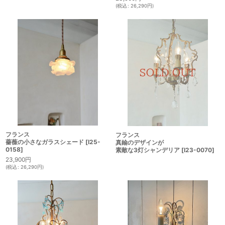
(
税込
:
26,290
円
)
フランス
フランス
薔薇の小さなガラスシェード
[
I25-
真鍮のデザインが
0158
]
素敵な3灯シャンデリア
[
I23-0070
]
23,900
円
(
税込
:
26,290
円
)