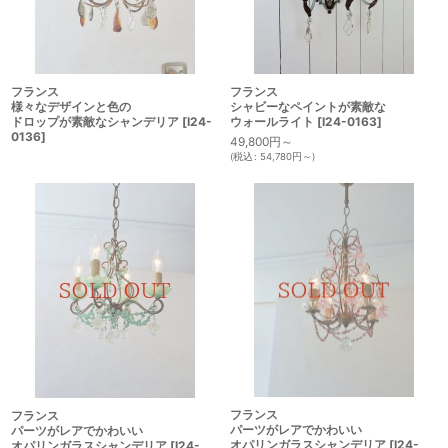
フランス
フランス
様々なデザインと色の
シャビーなペイントが素敵な
ドロップが素敵なシャンデリア
[
I24-
ウォールライト
[
I24-0163
]
0136
]
49,800
円
～
(
税込
:
54,780
円
～
)
フランス
フランス
パーツがレアでかわいい
パーツがレアでかわいい
オパリンガラスシャンデリア
[
I24-
オパリンガラスシャンデリア
[
I24-