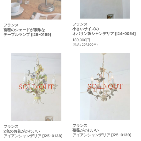
フランス
フランス
小さいサイズの
薔薇のシェードが素敵な
オパリン製シャンデリア
[
I24-0054
]
テーブルランプ
[
I25-0169
]
189,000
円
(
税込
:
207,900
円
)
フランス
フランス
薔薇がかわいい
2色のお花がかわいい
アイアンシャンデリア
[
I25-0139
]
アイアンシャンデリア
[
I25-0138
]