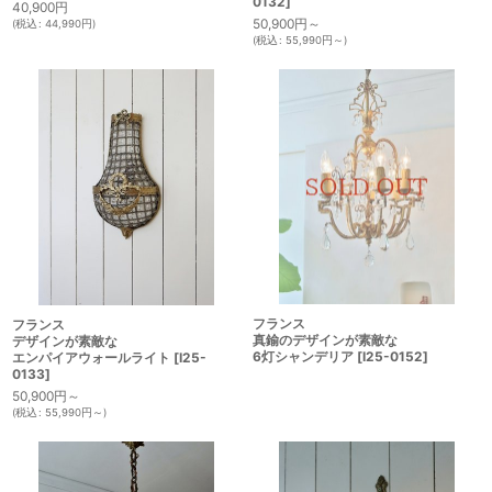
0132
]
40,900
円
50,900
円
～
(
税込
:
44,990
円
)
(
税込
:
55,990
円
～
)
フランス
フランス
真鍮のデザインが素敵な
デザインが素敵な
6灯シャンデリア
[
I25-0152
]
エンパイアウォールライト
[
I25-
0133
]
50,900
円
～
(
税込
:
55,990
円
～
)