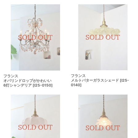
フランス
フランス
メルトバターガラスシェード
[
I25-
オパリンドロップがかわいい
0140
]
6灯シャンデリア
[
I25-0150
]