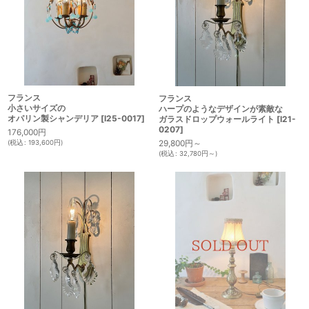
フランス
フランス
小さいサイズの
ハープのようなデザインが素敵な
オパリン製シャンデリア
[
I25-0017
]
ガラスドロップウォールライト
[
I21-
0207
]
176,000
円
29,800
円
～
(
税込
:
193,600
円
)
(
税込
:
32,780
円
～
)