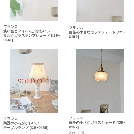
フランス
フランス
淡い色とフォルムがかわいい
薔薇の小さなガラスシェード
[
I25-
ミルクガラスランプシェード
[
I25-
0159
]
0141
]
フランス
フランス
薔薇の小さなガラスシェード
[
I25-
陶器の小花がかわいい
0157
]
テーブルランプ
[
I25-0155
]
23,900
円