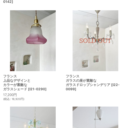
0142
]
フランス
フランス
上品なデザインと
ガラスの座が素敵な
カラーが素敵な
ガラスドロップシャンデリア
[
I22-
ガラスシェード
[
I21-0290
]
0099
]
17,200
円
(
税込
:
18,920
円
)