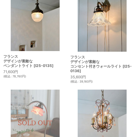
フランス
フランス
デザインが素敵な
デザインが素敵な
ペンダントライト
[
I25-0135
]
コンセント付きウォールライト
[
I25-
0136
]
71,600
円
(
税込
:
78,760
円
)
35,600
円
(
税込
:
39,160
円
)