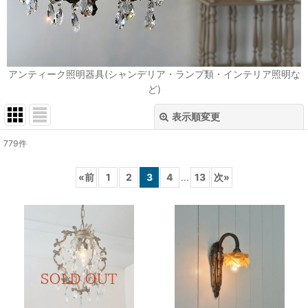
アンティーク照明器具(シャンデリア・ランプ類・インテリア照明な
ど)
表示順変更
閉じる
779
件
表示数
:
«
前
1
2
3
4
...
13
次
»
在庫あり
並び順
:
絞り込む