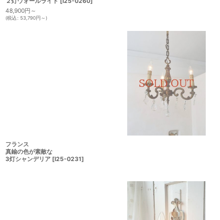
２灯ウォールライト
[
I25-0260
]
48,900
円
～
(
税込
:
53,790
円
～
)
フランス
真鍮の色が素敵な
3灯シャンデリア
[
I25-0231
]