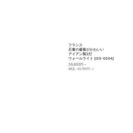
フランス
石膏の薔薇がかわいい
アイアン製2灯
ウォールライト
[
I25-0204
]
39,800
円
～
(
税込
:
43,780
円
～
)