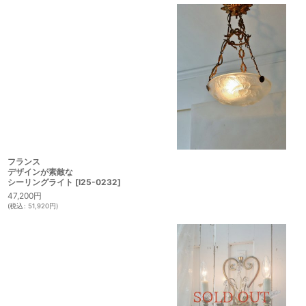
フランス
デザインが素敵な
シーリングライト
[
I25-0232
]
47,200
円
(
税込
:
51,920
円
)