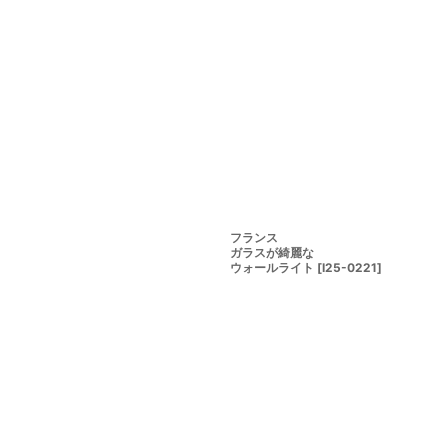
フランス
ガラスが綺麗な
ウォールライト
[
I25-0221
]