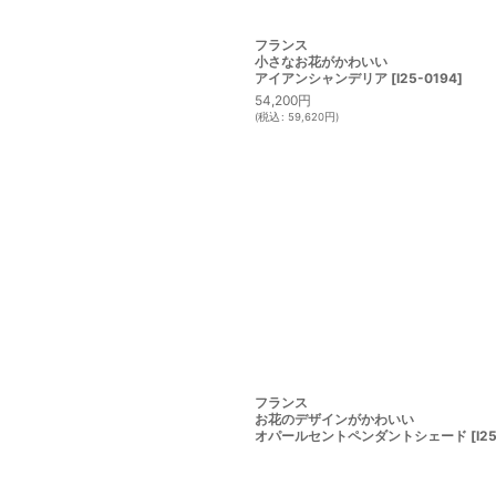
フランス
小さなお花がかわいい
アイアンシャンデリア
[
I25-0194
]
54,200
円
(
税込
:
59,620
円
)
フランス
お花のデザインがかわいい
オパールセントペンダントシェード
[
I2