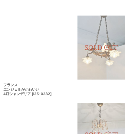
在庫あり
並び順
:
フランス
エンジェルがかわいい
4灯シャンデリア
[
I25-0282
]