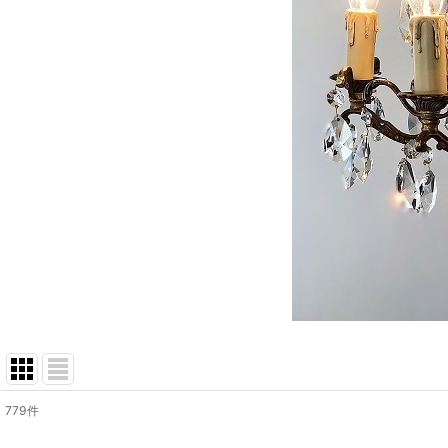
779
件
表示数
: