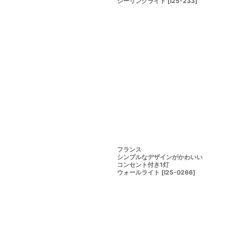
シーリングライト
[
I25-233
]
フランス
シンプルなデザインがかわいい
コンセント付き1灯
ウォールライト
[
I25-0266
]