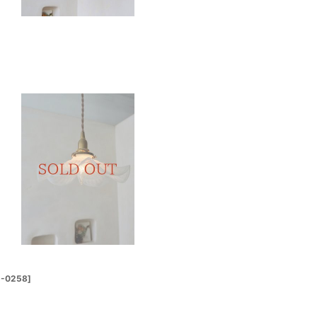
5-0258
]