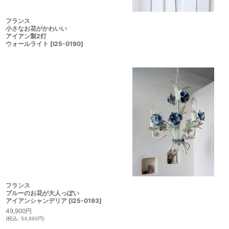
フランス
小さなお花がかわいい
アイアン製2灯
ウォールライト
[
I25-0190
]
フランス
ブルーのお花が大人っぽい
アイアンシャンデリア
[
I25-0193
]
49,900
円
(
税込
:
54,890
円
)