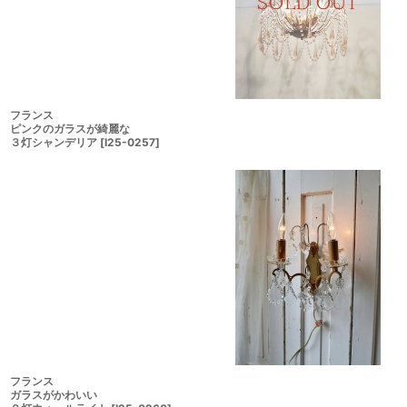
フランス
ピンクのガラスが綺麗な
３灯シャンデリア
[
I25-0257
]
フランス
ガラスがかわいい