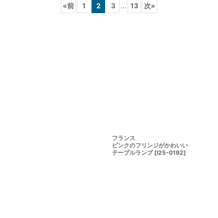
«
前
1
2
3
...
13
次
»
絞り込む
フランス
ピンクのフリンジがかわいい
テーブルランプ
[
I25-0192
]