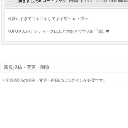
届きましたꕤ︎︎ コートフック
投稿者
:
トゥララ
2023
11
03
00:34:
年
月
日
可愛いすぎてニヤニヤしてます♡・ x ・♡🥕
FUFUさんのアンティークほんと大好きです⸜(◍´˘`◍)⸝♥️
新規投稿・変更・削除
新規/返信の投稿・変更・削除にはログインが必要です。