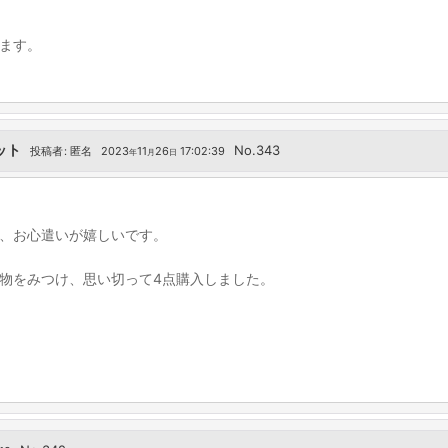
ます。
ット
No.343
投稿者
:
匿名
2023
11
26
17:02:39
年
月
日
、お心遣いが嬉しいです。
物をみつけ、思い切って4点購入しました。