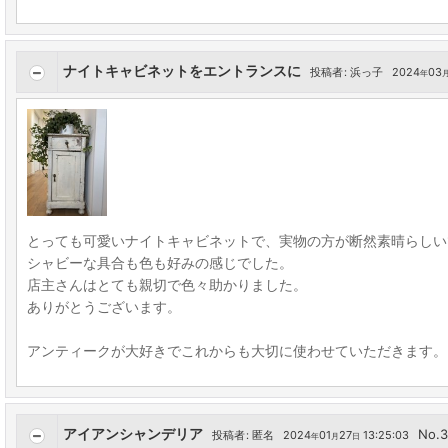
ナイトキャビネットをエントランスに
投稿者
:
浜っ子
2024
03
年
とっても可愛いナイトキャビネットで、実物の方が断然素晴らしい
シャビーな具合も色も好みの感じでした。
店主さんはとても親切で色々助かりました。
ありがとうございます。
アンティークが大好きでこれからも大切に使わせていただきます。
アイアンシャンデリア
No.
投稿者
:
匿名
2024
01
27
13:25:03
年
月
日