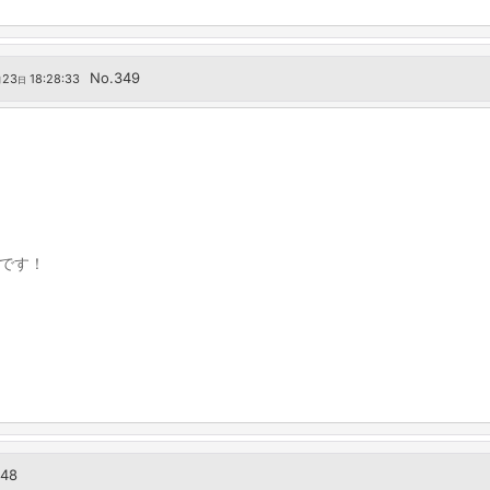
No.349
23
18:28:33
月
日
です！
348