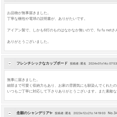
お品物が無事届きました。
丁寧な梱包や電球の説明書が、ありがたいです。
アイアン製で、しかも6灯のものはなかなか無いので、fu fu ne
ありがとうございました。
フレンチシックなカップボード
投稿者
:
匿名
2024
01
14
07:53
年
月
日
無事に届きました。
細部まで可愛く収納力もあり、お家の雰囲気にも馴染んでくれたので嬉
いつもご丁寧に対応して下さりありがとうございます。また素敵な
念願のシャンデリア✨
No.3
投稿者
:
匿名
2023
12
21
14:19:03
年
月
日