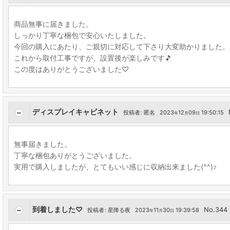
商品無事に届きました。
しっかり丁寧な梱包で安心いたしました。
今回の購入にあたり、ご親切に対応して下さり大変助かりました。
これから取付工事ですが、設置後が楽しみです🎵
この度はありがとうございました♡
ディスプレイキャビネット
投稿者
:
匿名
2023
12
09
19:50:15
年
月
日
無事届きました。
丁寧な梱包ありがとうございました。
実用で購入しましたが、とてもいい感じに収納出来ました(^^)♪
到着しました♡
No.344
投稿者
:
星降る夜
2023
11
30
19:39:58
年
月
日