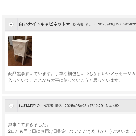
白いナイトキャビネット☆
投稿者
:
きょう
2025
08
15
08:50:3
年
月
日
商品無事届いています。丁寧な梱包といつもかわいいメッセージカ
入っていて、これから大事に使っていこうと思っています。
ほれぼれ☺️
No.382
投稿者
:
匿名
2025
08
08
17:10:29
年
月
日
無事全て届きました。
2口とも同じ日にお届け日指定していただきありがとうございまし