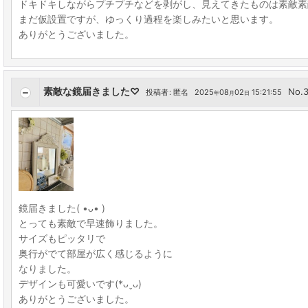
ドキドキしながらプチプチなどを剥がし、見えてきたものは素敵素
まだ仮設置ですが、ゆっくり過程を楽しみたいと思います。
ありがとうございました。
素敵な鏡届きました♡
No.
投稿者
:
匿名
2025
08
02
15:21:55
年
月
日
鏡届きました( •ᴗ• )
とっても素敵で早速飾りました。
サイズもピッタリで
奥行がでて部屋が広く感じるように
なりました。
デザインも可愛いです(*ᴗˬᴗ)
ありがとうございました。