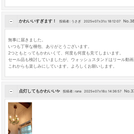
かわいいすぎます！
No.3
投稿者
:
うさぎ
2025
07
31
18:12:07
年
月
日
無事に届きました。
いつも丁寧な梱包、ありがとうございます。
2つともとってもかわいくて、何度も何度も見てしまいます。
セール品も検討していましたが、ウォッシュスタンドはリール動画
これからも楽しみにしています。よろしくお願いします。
点灯してもかわいい✨
No.3
投稿者
:
rana
2025
07
18
14:36:57
年
月
日