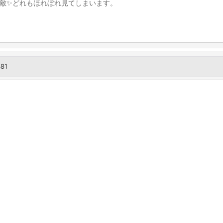
敵✨どれもほれぼれ見てしまいます。
381