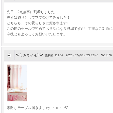
先日、2点無事に到着しました
先ずは飾りとして立て掛けてみました！
どちらも、その愛らしさに癒されます♪
この度のセールで初めてお世話になり恐縮ですが、丁寧なご対応に
今後ともよろしくお願いいたします。
♡- ̗̀ ヵヮィィ ̖́-♡
No.376
投稿者
:
D.I.OR
2025
07
03
23:32:45
年
月
日
素敵なテーブル届きました( ・ x ・ )♡