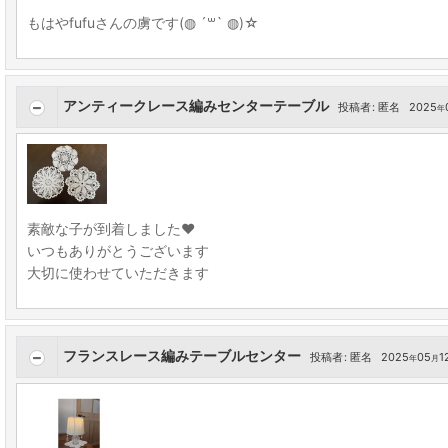
もはやfufuさんの虜です(◍ ´꒳` ◍)☆
アンティークレース編みセンターテーブル
投稿者
:
匿名
2025
年
素敵な子が到着しました❤︎
いつもありがとうございます
大切に使わせていただきます
フランスレース編みテーブルセンター
投稿者
:
匿名
2025
05
1
年
月