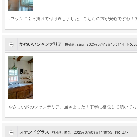
sフックに引っ掛けて付け直しました。こちらの方が安心ですね！
かわいいシャンデリア
No.3
投稿者
:
rana
2025
07
18
10:21:14
年
月
日
やさしい緑のシャンデリア、届きました！丁寧に梱包して頂いてお
ステンドグラス
No.377
投稿者
:
匿名
2025
07
09
14:18:55
年
月
日