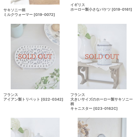
イギリス
ホーロー製小さなバケツ
[
G19-0161
]
サキソニー柄
ミルクウォーマー
[
G19-0072
]
フランス
フランス
アイアン製トリベット
[
G22-0342
]
大きいサイズのホーロー製サキソニー
柄
キャニスター
[
G23-0162C
]