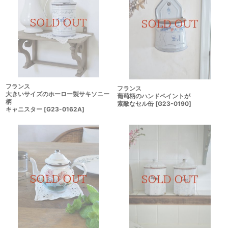
フランス
フランス
大きいサイズのホーロー製サキソニー
葡萄柄のハンドペイントが
柄
素敵なセル缶
[
G23-0190
]
キャニスター
[
G23-0162A
]