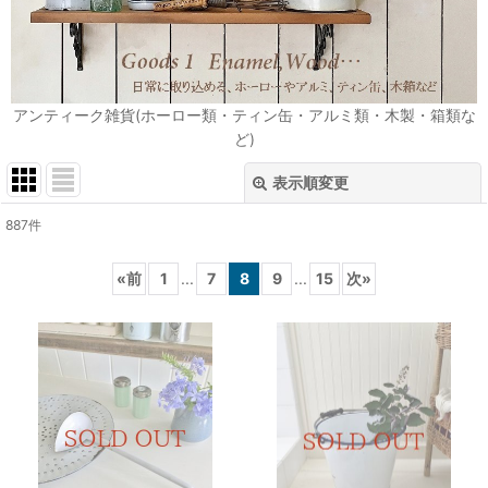
アンティーク雑貨(ホーロー類・ティン缶・アルミ類・木製・箱類な
ど)
表示順変更
閉じる
887
件
表示数
:
«
前
1
...
7
8
9
...
15
次
»
在庫あり
並び順
:
絞り込む