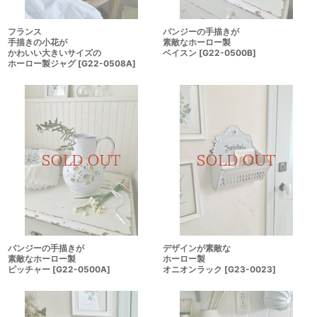
フランス
パンジーの手描きが
手描きの小花が
素敵なホーロー製
かわいい大きいサイズの
ベイスン
[
G22-0500B
]
ホーロー製ジャグ
[
G22-0508A
]
パンジーの手描きが
デザインが素敵な
素敵なホーロー製
ホーロー製
ピッチャー
[
G22-0500A
]
オニオンラック
[
G23-0023
]