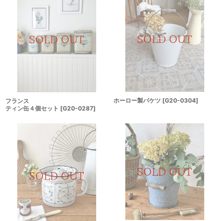
ホーロー製バケツ
[
G20-0304
]
フランス
ティン缶４個セット
[
G20-0287
]