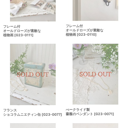
フレーム付
フレーム付
オールドローズが素敵な
オールドローズが素敵な
植物画
[
G23-0110
]
植物画
[
G23-0111
]
べークライド製
フランス
薔薇のペンダント
[
G23-0071
]
ショコラムニエティン缶
[
G23-0077
]