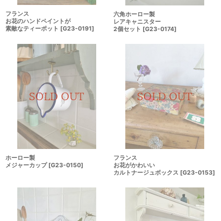
フランス
六角ホーロー製
お花のハンドペイントが
レアキャニスター
素敵なティーポット
[
G23-0191
]
2個セット
[
G23-0174
]
ホーロー製
フランス
メジャーカップ
[
G23-0150
]
お花がかわいい
カルトナージュボックス
[
G23-0153
]