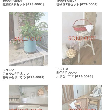
1900年初頭の
1900年初頭の
植物画2枚セット
[
G23-0064
]
植物画2枚セット
[
G23-0062
]
フランス
フランス
配色がかわいい
フォルムがかわいい
大きなパニエ
[
G23-0093
]
持ち手付きバケツ
[
G23-0091
]