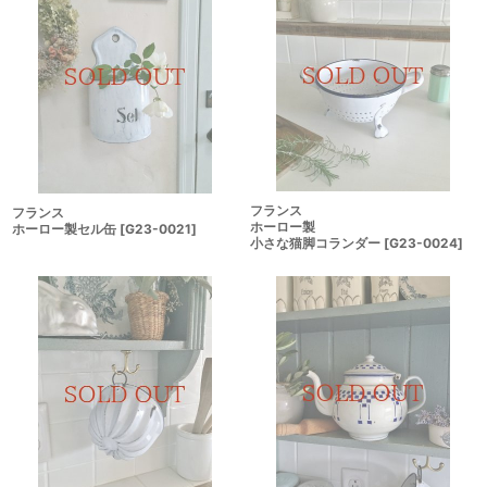
フランス
フランス
ホーロー製
ホーロー製セル缶
[
G23-0021
]
小さな猫脚コランダー
[
G23-0024
]