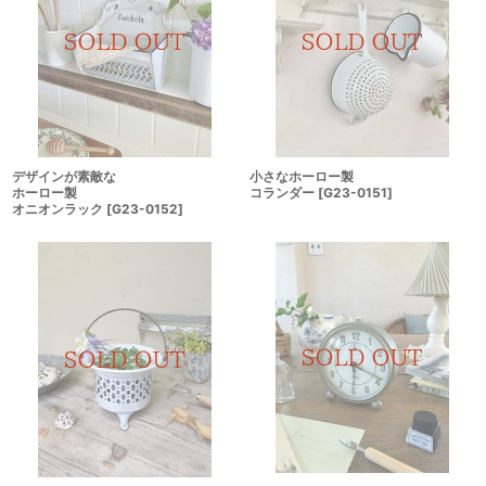
デザインが素敵な
小さなホーロー製
ホーロー製
コランダー
[
G23-0151
]
オニオンラック
[
G23-0152
]