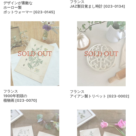
フランス
デザインが素敵な
JAZ製目覚まし時計
[
G23-0134
]
ホーロー製
ポットウォーマー
[
G23-0145
]
フランス
フランス
1900年初頭の
アイアン製トリベット
[
G23-0002
]
植物画
[
G23-0070
]