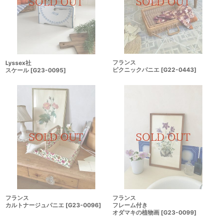
フランス
Lyssex社
ピクニックパニエ
[
G22-0443
]
スケール
[
G23-0095
]
フランス
フランス
カルトナージュパニエ
[
G23-0096
]
フレーム付き
オダマキの植物画
[
G23-0099
]