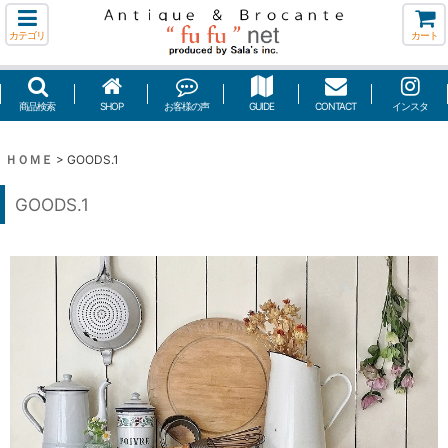
カテゴリ
カート
商品検索
SHOP
お客様の声
GUIDE
CONTACT
インスタ
ＨＯＭＥ
>
GOODS.1
GOODS.1