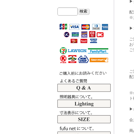
▶
配
※
▶
ご
お
ご
ご
配
※
ト
▶
会
商