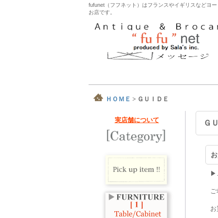
fufunet（フフネット）はフランスやイギリスな
お店です。
ＨＯＭＥ
>
ＧＵＩＤＥ
実店舗について
Ｇ
お
▶
ご
お