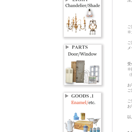
注
※
※
ご
※
ご
メ
受
※
（
お
ご
ご
お
以