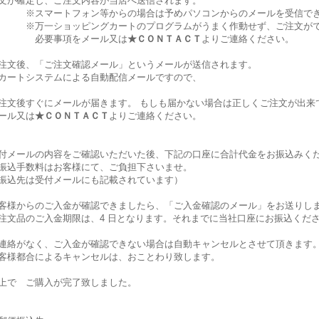
文が確定し、ご注文内容が当店へ送信されます。
スマートフォン等からの場合は予めパソコンからのメールを受信でき
万一ショッピングカートのプログラムがうまく作動せず、ご注文がで
必要事項をメール又は
★ＣＯＮＴＡＣＴ
よりご連絡ください。
注文後、「ご注文確認メール」というメールが送信されます。
カートシステムによる自動配信メールですので、
注文後すぐにメールが届きます。 もしも届かない場合は正しくご注文が出来
ール又は
★ＣＯＮＴＡＣＴ
よりご連絡ください。
付メールの内容をご確認いただいた後、下記の口座に合計代金をお振込みく
振込手数料はお客様にて、ご負担下さいませ。
振込先は受付メールにも記載されています）
客様からのご入金が確認できましたら、「ご入金確認のメール」をお送りし
注文品のご入金期限は、4 日となります。それまでに当社口座にお振込くだ
連絡がなく、ご入金が確認できない場合は自動キャンセルとさせて頂きます
客様都合によるキャンセルは、おことわり致します。
上で ご購入が完了致しました。