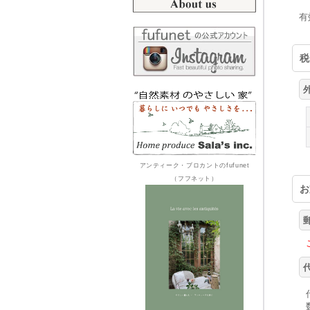
有
税
アンティーク・ブロカントのfufunet
（フフネット）
お