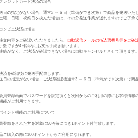
クレジットカード決済の場合
送日の指定がない場合、通常3 ～ 6 日（準備ができ次第）で商品を発送いた
土曜、日曜、祝祭日を挟んだ場合は、その分発送作業が遅れますのでご了承
コンビニ決済の場合
注文内容をご確認いただきましたら、
自動返信メールの払込票番号等をご確
手数ですが4日以内にお支払手続き願います。
連絡がなく、ご決済が確認できない場合は自動キャンセルとさせて頂きます
決済を確認後に発送手配致します。
送日の指定がない場合、ご決済確認後通常3 ～ 6 日（準備ができ次第）で商
会員登録画面でパスワードを設定頂くと次回からのご利用の際にお客様情報
機能がご利用できます。
ポイント機能のご利用について
員登録をされた方を対象に50円毎につき1ポイント付与致します。
品ご購入の際に100ポイントからご利用になれます。