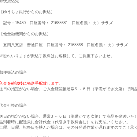
郵便振込先
ゆうちょ銀行からのお振込】
号：15480 口座番号： 21688681 口座名義： カ）サラズ
他金融機関からのお振込】
四八支店 普通口座 口座番号： 2168868 口座名義： カ）サラズ
恐れいりますが振込手数料はお客様にて、ご負担下さいませ。
郵便振込の場合
入金を確認後に発送手配致します。
送日の指定がない場合、ご入金確認後通常3 ～ 6 日（準備ができ次第）で商
代金引換の場合
送日の指定がない場合、通常3 ～ 6 日（準備ができ次第）で商品を発送いた
品到着時に配達員に合計代金（代引き手数料含む）をお支払いください。
土曜、日曜、祝祭日を挟んだ場合は、その分発送作業が遅れますのでご了承