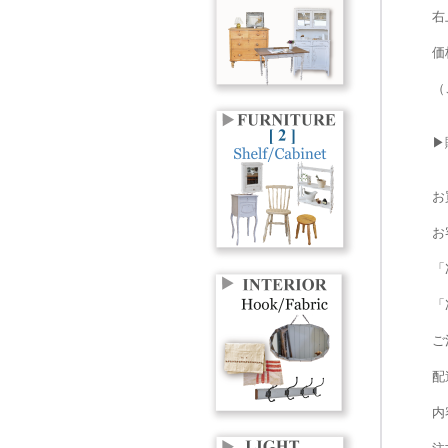
右
価
（
▶
お
お
「
「
ご
配
内