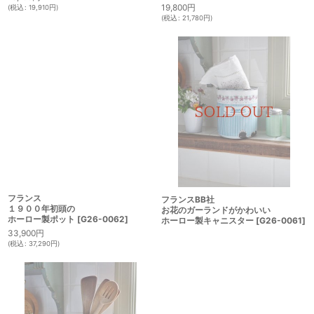
19,800
円
(
税込
:
19,910
円
)
(
税込
:
21,780
円
)
フランス
フランスBB社
１９００年初頭の
お花のガーランドがかわいい
ホーロー製ポット
[
G26-0062
]
ホーロー製キャニスター
[
G26-0061
]
33,900
円
(
税込
:
37,290
円
)