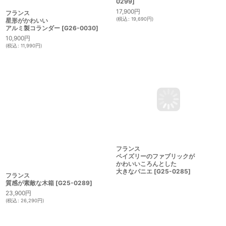
フランス
フランス
星形がかわいい
底のデザインがかわいいパニエ
[
G25-
アルミ製コランダー
[
G26-0030
]
0299
]
10,900
円
17,900
円
(
税込
:
11,990
円
)
(
税込
:
19,690
円
)
フランス
フランス
質感が素敵な木箱
[
G25-0289
]
ペイズリーのファブリックが
かわいいころんとした
23,900
円
大きなパニエ
[
G25-0285
]
(
税込
:
26,290
円
)