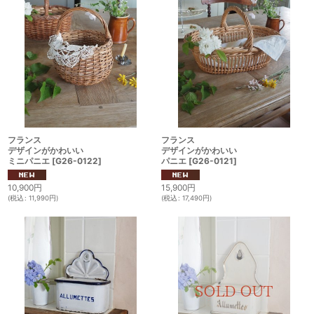
フランス
フランス
デザインがかわいい
デザインがかわいい
ミニパニエ
[
G26-0122
]
パニエ
[
G26-0121
]
10,900
円
15,900
円
(
税込
:
11,990
円
)
(
税込
:
17,490
円
)