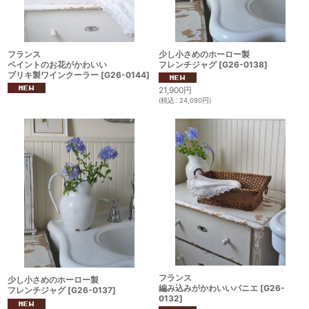
フランス
少し小さめのホーロー製
ペイントのお花がかわいい
フレンチジャグ
[
G26-0138
]
ブリキ製ワインクーラー
[
G26-0144
]
21,900
円
(
税込
:
24,090
円
)
フランス
少し小さめのホーロー製
編み込みがかわいいパニエ
[
G26-
フレンチジャグ
[
G26-0137
]
0132
]