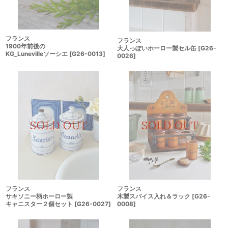
フランス
フランス
1900年前後の
大人っぽいホーロー製セル缶
[
G26-
KG_Lunevilleソーシエ
[
G26-0013
]
0026
]
フランス
フランス
サキソニー柄ホーロー製
木製スパイス入れ＆ラック
[
G26-
キャニスター２個セット
[
G26-0027
]
0008
]