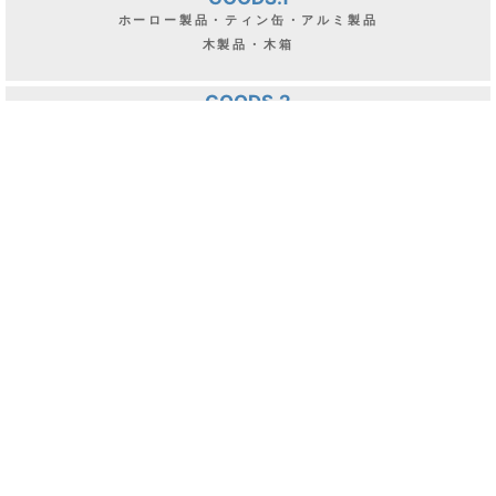
シャンデリア・ペンダント・テーブルスタンド
ブラケット・シェード
PARTS
ドア・ウィンドウ・ヴォレー
ステンド・アイアンゲート
GOODS.1
ホーロー製品・ティン缶・アルミ製品
木製品・木箱
GOODS.2
陶磁器製品・食器・ガラス製品
キッチングッズ・コーヒーミル
クリアランスセール