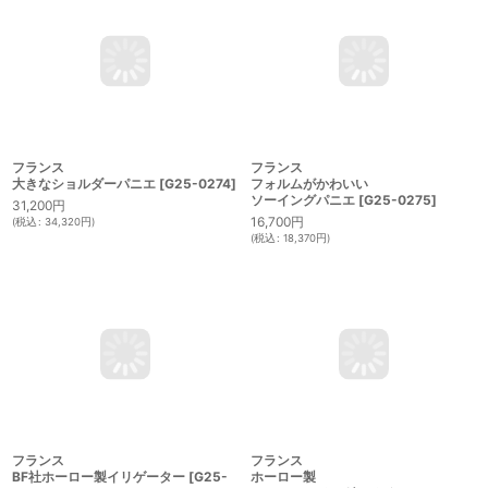
フランス
フランス
大きなショルダーパニエ
[
G25-0274
]
フォルムがかわいい
ソーイングパニエ
[
G25-0275
]
31,200
円
16,700
円
(
税込
:
34,320
円
)
(
税込
:
18,370
円
)