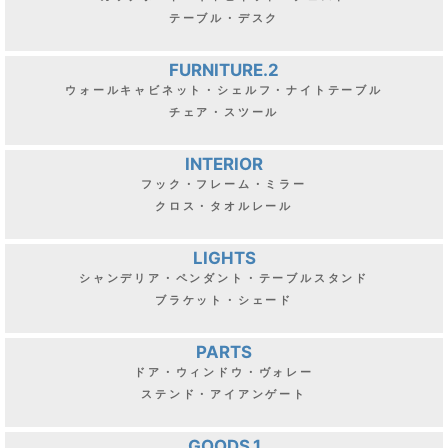
ホーロー製
アイアン製メディシス
[
G25-0400
]
ウォータージャグ
[
G25-0413
]
20,900
円
25,400
円
(
税込
:
22,990
円
)
(
税込
:
27,940
円
)
1
2
3
...
15
次
»
FURNITURE.1
カップボード・キャビネット・チェスト
テーブル・デスク
FURNITURE.2
ウォールキャビネット・シェルフ・ナイトテーブル
チェア・スツール
INTERIOR
フック・フレーム・ミラー
クロス・タオルレール
LIGHTS