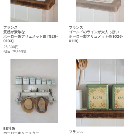
フランス
フランス
質感が素敵な
ゴールドのラインが大人っぽい
ホーロー製アリュメット缶
[
G26-
ホーロー製アリュメット缶
[
G26-
0103
]
0119
]
26,300
円
(
税込
:
28,930
円
)
BB社製
フランス
ホーローキャニスター