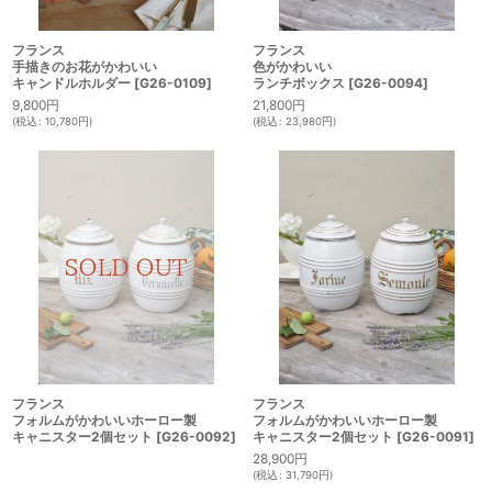
フランス
フランス
手描きのお花がかわいい
色がかわいい
キャンドルホルダー
[
G26-0109
]
ランチボックス
[
G26-0094
]
9,800
円
21,800
円
(
税込
:
10,780
円
)
(
税込
:
23,980
円
)
フランス
フランス
フォルムがかわいいホーロー製
フォルムがかわいいホーロー製
キャニスター2個セット
[
G26-0092
]
キャニスター2個セット
[
G26-0091
]
28,900
円
(
税込
:
31,790
円
)