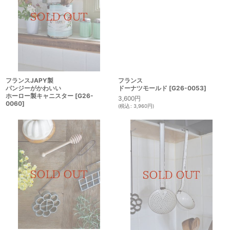
フランスJAPY製
フランス
パンジーがかわいい
ドーナツモールド
[
G26-0053
]
ホーロー製キャニスター
[
G26-
3,600
円
0060
]
(
税込
:
3,960
円
)