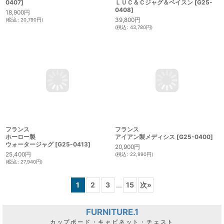
フランス
フランス
BF社ホーロー製イリゲーター
[
G25-
ホーロー製
0407
]
ＬＵＣ＆Ｃジャグ＆ベイスン
[
G25-
0408
]
18,900
円
39,800
円
(
税込
:
20,790
円
)
(
税込
:
43,780
円
)
フランス
フランス