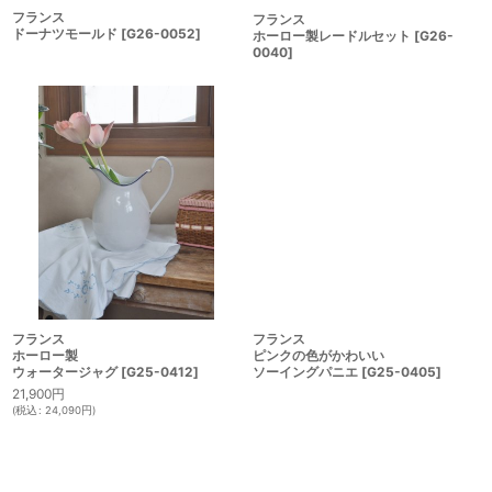
フランス
フランス
ドーナツモールド
[
G26-0052
]
ホーロー製レードルセット
[
G26-
0040
]
フランス
フランス
ホーロー製
ピンクの色がかわいい
ウォータージャグ
[
G25-0412
]
ソーイングパニエ
[
G25-0405
]
21,900
円
(
税込
:
24,090
円
)