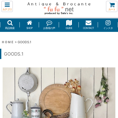
カテゴリ
カート
商品検索
SHOP
お客様の声
GUIDE
CONTACT
インスタ
ＨＯＭＥ
>
GOODS.1
GOODS.1