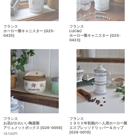
フランス
フランス
ホーロー製キャニスター
[
G25-
LUC&C
0435
]
ホーロー製キャニスター
[
G25-
0423
]
フランス
フランス
お花がかわいい陶器製
１９００年初期の一人用ホーロー製
アリュメットボックス
[
G26-0056
]
エスプレッソドリッパー＆カップ
[
G26-0010
]
18,100
円