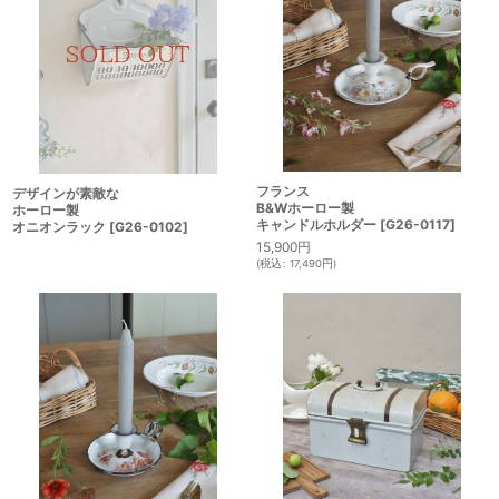
フランス
デザインが素敵な
B&Wホーロー製
ホーロー製
キャンドルホルダー
[
G26-0117
]
オニオンラック
[
G26-0102
]
15,900
円
(
税込
:
17,490
円
)