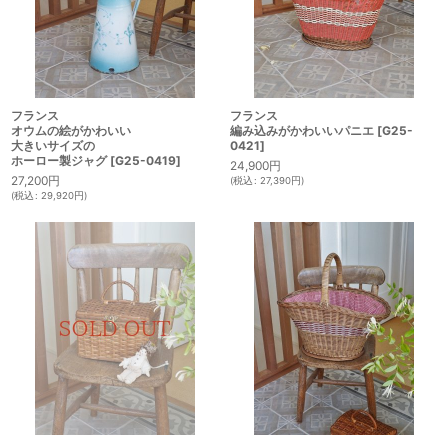
フランス
フランス
オウムの絵がかわいい
編み込みがかわいいパニエ
[
G25-
大きいサイズの
0421
]
ホーロー製ジャグ
[
G25-0419
]
24,900
円
27,200
円
(
税込
:
27,390
円
)
(
税込
:
29,920
円
)