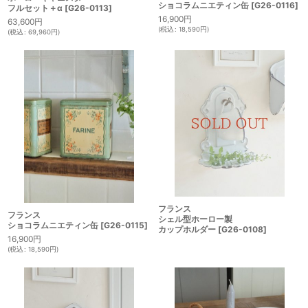
ショコラムニエティン缶
[
G26-0116
]
フルセット＋α
[
G26-0113
]
16,900
円
63,600
円
(
税込
:
18,590
円
)
(
税込
:
69,960
円
)
フランス
フランス
シェル型ホーロー製
ショコラムニエティン缶
[
G26-0115
]
カップホルダー
[
G26-0108
]
16,900
円
(
税込
:
18,590
円
)