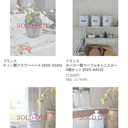
フランス
フランス
ティン製フラワーベース
[
G25-0201
]
ホーロー製マーブルキャニスター
3個セット
[
G25-0422
]
21,600
円
(
税込
:
23,760
円
)