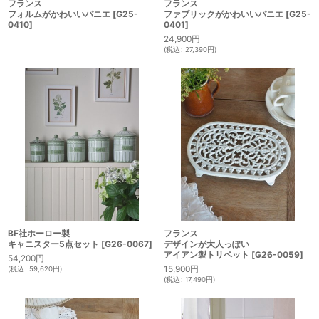
フランス
フランス
フォルムがかわいいパニエ
[
G25-
ファブリックがかわいいパニエ
[
G25-
0410
]
0401
]
24,900
円
(
税込
:
27,390
円
)
BF社ホーロー製
フランス
キャニスター5点セット
[
G26-0067
]
デザインが大人っぽい
アイアン製トリベット
[
G26-0059
]
54,200
円
15,900
円
(
税込
:
59,620
円
)
(
税込
:
17,490
円
)