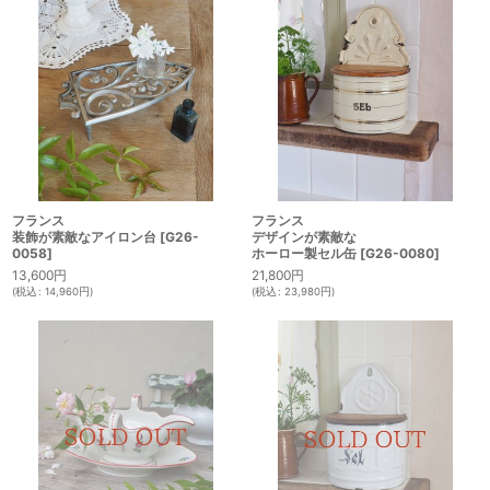
フランス
フランス
装飾が素敵なアイロン台
[
G26-
デザインが素敵な
0058
]
ホーロー製セル缶
[
G26-0080
]
13,600
円
21,800
円
(
税込
:
14,960
円
)
(
税込
:
23,980
円
)