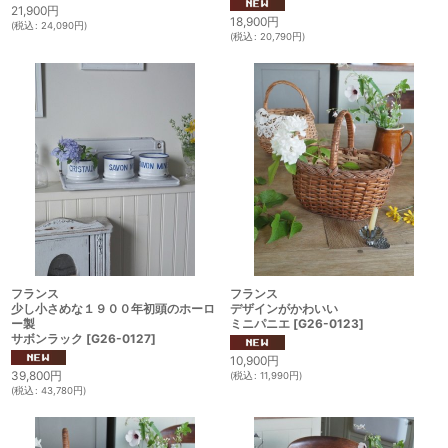
21,900
円
18,900
円
(
税込
:
24,090
円
)
(
税込
:
20,790
円
)
フランス
フランス
少し小さめな１９００年初頭のホーロ
デザインがかわいい
ー製
ミニパニエ
[
G26-0123
]
サボンラック
[
G26-0127
]
10,900
円
39,800
円
(
税込
:
11,990
円
)
(
税込
:
43,780
円
)