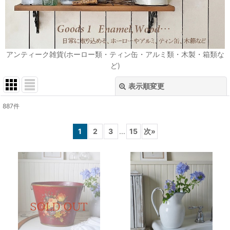
アンティーク雑貨(ホーロー類・ティン缶・アルミ類・木製・箱類な
ど)
表示順変更
閉じる
887
件
表示数
:
1
2
3
...
15
次
»
在庫あり
並び順
:
絞り込む