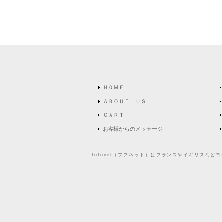
ＨＯＭＥ
ＡＢＯＵＴ ＵＳ
ＣＡＲＴ
お客様からのメッセージ
fufunet（フフネット）はフランスやイギリスな