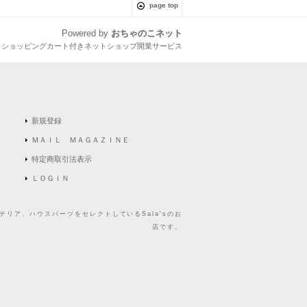
page top
Powered by
おちゃのこネット
とショッピングカート付きネットショップ開業サービス
新規登録
ＭＡＩＬ ＭＡＧＡＺＩＮＥ
特定商取引法表示
ＬＯＧＩＮ
リア、ハウスパーツをセレクトしているSala'sのお
店です。