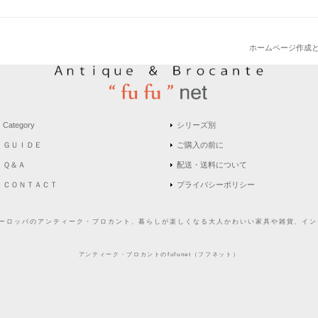
ホームページ作成
Category
シリーズ別
ＧＵＩＤＥ
ご購入の前に
Ｑ＆Ａ
配送・送料について
ＣＯＮＴＡＣＴ
プライバシーポリシー
どヨーロッパのアンティーク・ブロカント、暮らしが楽しくなる大人かわいい家具や雑貨、インテ
アンティーク・ブロカントのfufunet（フフネット）