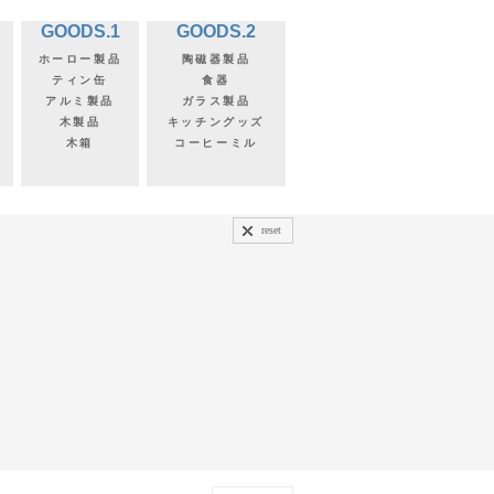
GOODS.1
GOODS.2
ホーロー製品
陶磁器製品
ティン缶
食器
アルミ製品
ガラス製品
木製品
キッチングッズ
木箱
コーヒーミル
reset