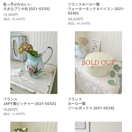
取っ手がかわいい
フランスホーロー製
大きなブリキ缶
[
G21-0235
]
ウォータータンク＆ベイスン
[
G21-
0240
]
14,900
円
36,400
円
(
税込
:
16,390
円
)
(
税込
:
40,040
円
)
フランス
フランス
JAPY製ピッチャー
[
G21-0252
]
ホーロー製
ツールボックス
[
G21-0228
]
19,600
円
(
税込
:
21,560
円
)