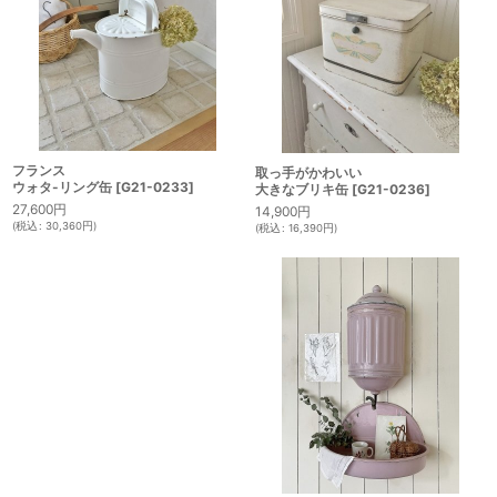
フランス
取っ手がかわいい
ウォタ-リング缶
[
G21-0233
]
大きなブリキ缶
[
G21-0236
]
27,600
円
14,900
円
(
税込
:
30,360
円
)
(
税込
:
16,390
円
)