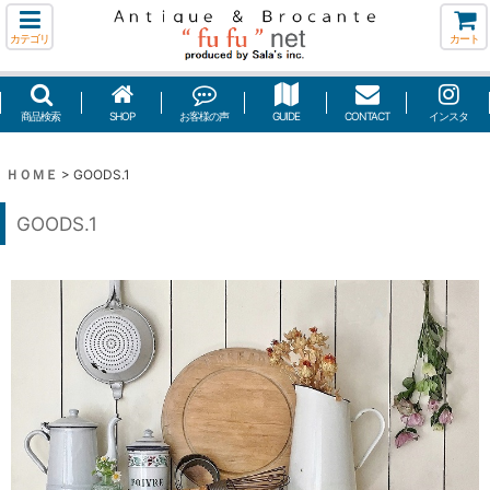
カテゴリ
カート
商品検索
SHOP
お客様の声
GUIDE
CONTACT
インスタ
ＨＯＭＥ
>
GOODS.1
GOODS.1