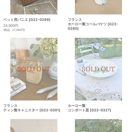
ペット用パニエ
[
G22-0269
]
フランス
ホーロー製コールバケツ
[
G22-
24,900
円
0280
]
(
税込
:
27,390
円
)
フランス
ホーロー製
ティン製キャニスター
[
G22-0301
]
コンポート皿
[
G22-0327
]