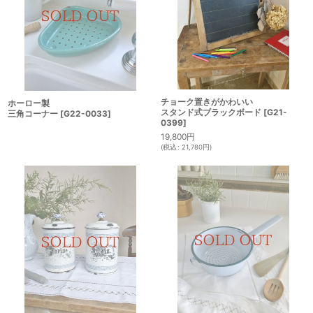
チョーク置きがかわいい
ホーロー製
スタンド式ブラックボード
[
G21-
三角コーナー
[
G22-0033
]
0399
]
19,800
円
(
税込
:
21,780
円
)