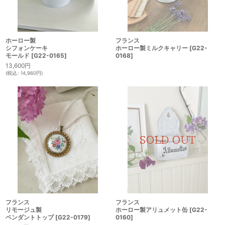
ホーロー製
フランス
シフォンケーキ
ホーロー製ミルクキャリー
[
G22-
モールド
[
G22-0165
]
0168
]
13,600
円
(
税込
:
14,960
円
)
フランス
フランス
リモージュ製
ホーロー製アリュメット缶
[
G22-
ペンダントトップ
[
G22-0179
]
0160
]