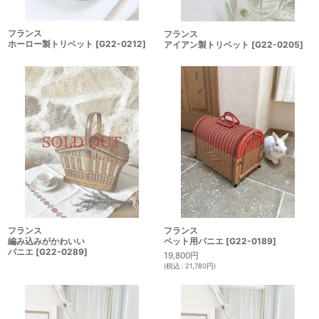
フランス
フランス
ホーロー製トリベット
[
G22-0212
]
アイアン製トリベット
[
G22-0205
]
フランス
フランス
編み込みがかわいい
ペット用パニエ
[
G22-0189
]
パニエ
[
G22-0289
]
19,800
円
(
税込
:
21,780
円
)