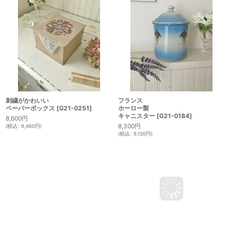
フランス
刺繍がかわいい
ホーロー製
ペーパーボックス
[
G21-0251
]
キャニスター
[
G21-0184
]
8,600
円
8,300
円
(
税込
:
9,460
円
)
(
税込
:
9,130
円
)