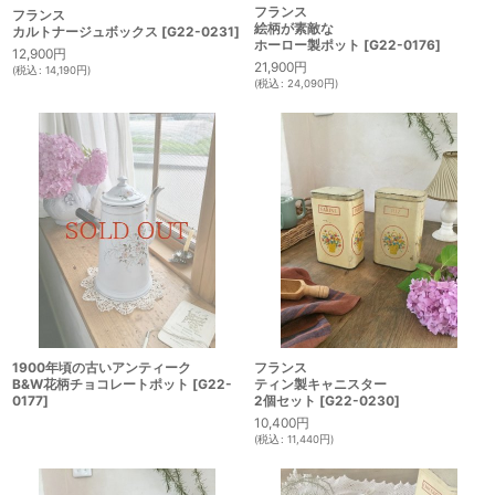
フランス
フランス
絵柄が素敵な
カルトナージュボックス
[
G22-0231
]
ホーロー製ポット
[
G22-0176
]
12,900
円
21,900
円
(
税込
:
14,190
円
)
(
税込
:
24,090
円
)
1900年頃の古いアンティーク
フランス
B&W花柄チョコレートポット
[
G22-
ティン製キャニスター
0177
]
2個セット
[
G22-0230
]
10,400
円
(
税込
:
11,440
円
)