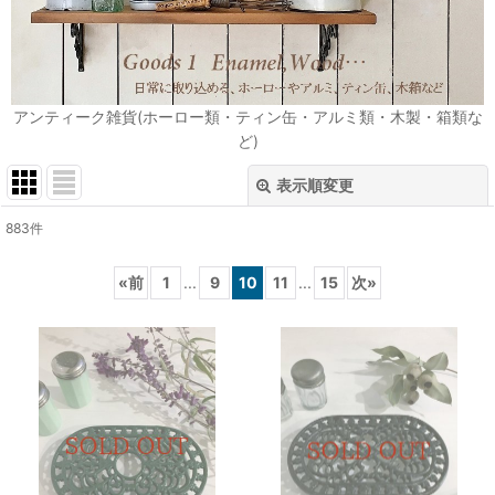
アンティーク雑貨(ホーロー類・ティン缶・アルミ類・木製・箱類な
ど)
表示順変更
閉じる
883
件
表示数
:
«
前
1
...
9
10
11
...
15
次
»
在庫あり
並び順
:
絞り込む