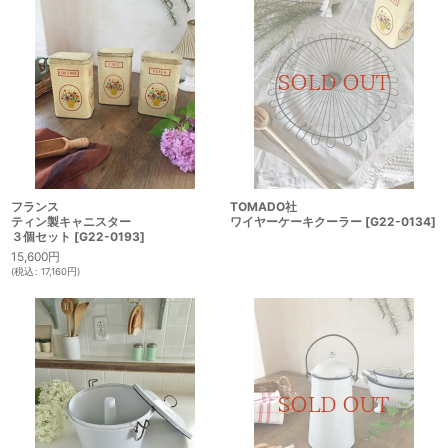
フランス
TOMADO社
ティン製キャニスター
ワイヤーケーキクーラー
[
G22-0134
]
３個セット
[
G22-0193
]
15,600
円
(
税込
:
17,160
円
)