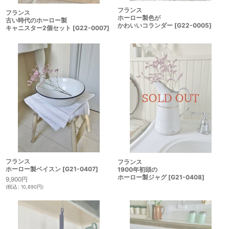
フランス
フランス
ホーロー製色が
古い時代のホーロー製
かわいいコランダー
[
G22-0005
]
キャニスター2個セット
[
G22-0007
]
フランス
フランス
ホーロー製ベイスン
[
G21-0407
]
1900年初頭の
ホーロー製ジャグ
[
G21-0408
]
9,900
円
(
税込
:
10,890
円
)