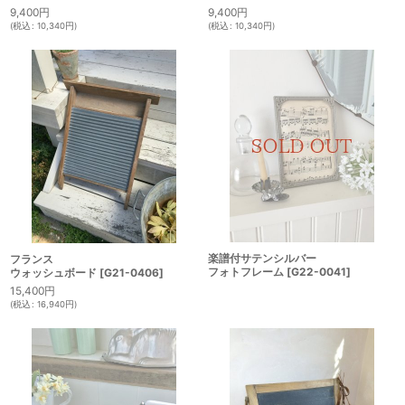
9,400
円
9,400
円
(
税込
:
10,340
円
)
(
税込
:
10,340
円
)
楽譜付サテンシルバー
フランス
フォトフレーム
[
G22-0041
]
ウォッシュボード
[
G21-0406
]
15,400
円
(
税込
:
16,940
円
)