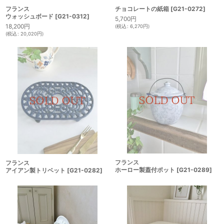
フランス
チョコレートの紙箱
[
G21-0272
]
ウォッシュボード
[
G21-0312
]
5,700
円
18,200
円
(
税込
:
6,270
円
)
(
税込
:
20,020
円
)
フランス
フランス
ホーロー製蓋付ポット
[
G21-0289
]
アイアン製トリベット
[
G21-0282
]