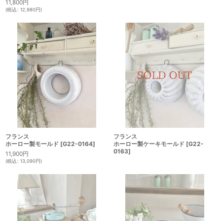
11,800
円
(
税込
:
12,980
円
)
フランス
フランス
ホーロー製モールド
[
G22-0164
]
ホーロー製ケーキモールド
[
G22-
0163
]
11,900
円
(
税込
:
13,090
円
)