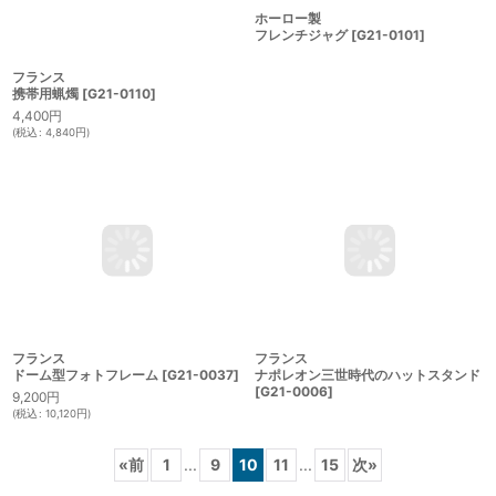
フランス
ホーロー製
携帯用蝋燭
[
G21-0110
]
フレンチジャグ
[
G21-0101
]
4,400
円
(
税込
:
4,840
円
)
フランス
フランス
ドーム型フォトフレーム
[
G21-0037
]
ナポレオン三世時代のハットスタンド
[
G21-0006
]
9,200
円
(
税込
:
10,120
円
)