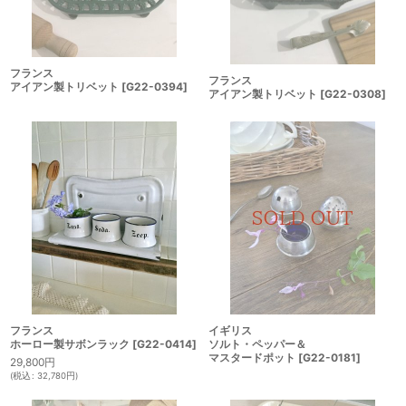
フランス
フランス
アイアン製トリベット
[
G22-0394
]
アイアン製トリベット
[
G22-0308
]
フランス
イギリス
ホーロー製サボンラック
[
G22-0414
]
ソルト・ペッパー＆
マスタードポット
[
G22-0181
]
29,800
円
(
税込
:
32,780
円
)