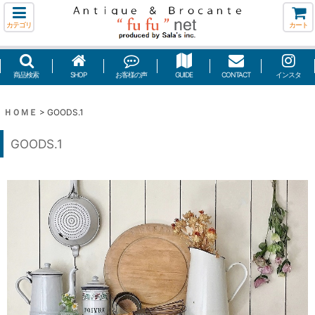
カテゴリ
カート
商品検索
SHOP
お客様の声
GUIDE
CONTACT
インスタ
ＨＯＭＥ
>
GOODS.1
GOODS.1