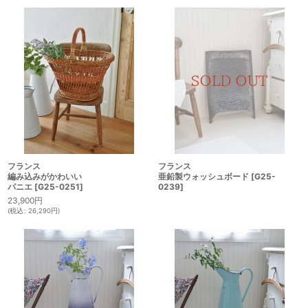
フランス
フランス
編み込みがかわいい
亜鉛製ウォッシュボード
[
G25-
パニエ
[
G25-0251
]
0239
]
23,900
円
(
税込
:
26,290
円
)