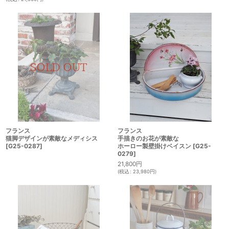
フランス
フランス
猫脚デザインが素敵なメディシス
手描きのお花が素敵な
[
G25-0287
]
ホーロー製壁掛けベイスン
[
G25-
0279
]
21,800
円
(
税込
:
23,980
円
)