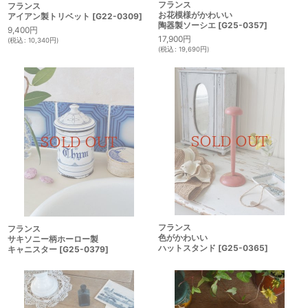
フランス
フランス
お花模様がかわいい
アイアン製トリベット
[
G22-0309
]
陶器製ソーシエ
[
G25-0357
]
9,400
円
17,900
円
(
税込
:
10,340
円
)
(
税込
:
19,690
円
)
フランス
フランス
色がかわいい
サキソニー柄ホーロー製
ハットスタンド
[
G25-0365
]
キャニスター
[
G25-0379
]