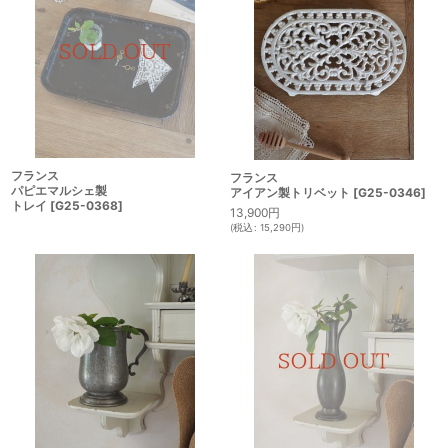
フランス
フランス
パピエマルシェ製
アイアン製トリベット
[
G25-0346
]
トレイ
[
G25-0368
]
13,900
円
(
税込
:
15,290
円
)