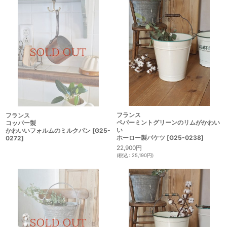
フランス
フランス
ペパーミントグリーンのリムがかわい
コッパー製
い
かわいいフォルムのミルクパン
[
G25-
ホーロー製バケツ
[
G25-0238
]
0272
]
22,900
円
(
税込
:
25,190
円
)