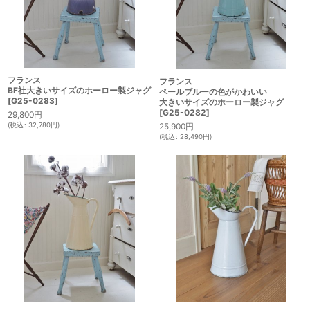
フランス
フランス
BF社大きいサイズのホーロー製ジャグ
ペールブルーの色がかわいい
[
G25-0283
]
大きいサイズのホーロー製ジャグ
[
G25-0282
]
29,800
円
(
税込
:
32,780
円
)
25,900
円
(
税込
:
28,490
円
)