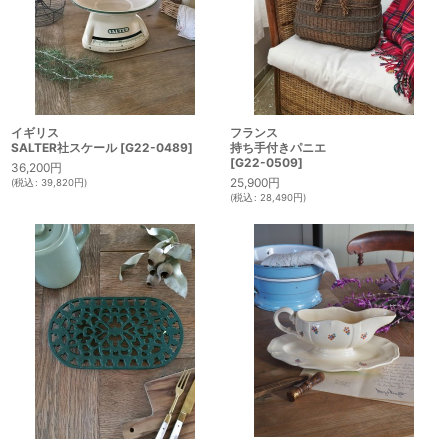
イギリス
フランス
SALTER社スケール
[
G22-0489
]
持ち手付きパニエ
[
G22-0509
]
36,200
円
25,900
円
(
税込
:
39,820
円
)
(
税込
:
28,490
円
)