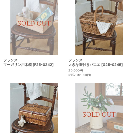
フランス
フランス
マーガリン用木箱
[
F25-0242
]
大きな蓋付きパニエ
[
G25-0245
]
29,900
円
(
税込
:
32,890
円
)