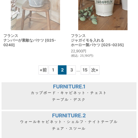
フランス
フランス
ナンバーが素敵なバケツ
[
G25-
ジャガイモを入れる
0240
]
ホーロー製バケツ
[
G25-0235
]
22,900
円
(
税込
:
25,190
円
)
«
前
1
2
3
...
15
次
»
FURNITURE.1
カップボード・キャビネット・チェスト
テーブル・デスク
FURNITURE.2
ウォールキャビネット・シェルフ・ナイトテーブル
チェア・スツール