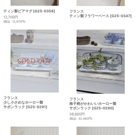
ティン製ビアマグ
[
G25-0358
]
フランス
ティン製フラワーベース
[
G25-0347
]
12,700
円
(
税込
:
13,970
円
)
フランス
フランス
少し小さめなホーロー製
格子柄がかわいいホーロー製
サボンラック
[
G25-0291
]
サボンラック
[
G25-0290
]
38,600
円
(
税込
:
42,460
円
)