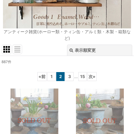
アンティーク雑貨(ホーロー類・ティン缶・アルミ類・木製・箱類な
ど)
表示順変更
閉じる
887
件
表示数
:
«
前
1
2
3
...
15
次
»
在庫あり
並び順
:
絞り込む