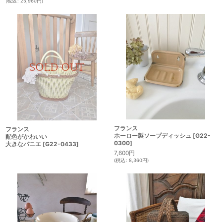
(
税込
:
25,960
円
)
フランス
フランス
ホーロー製ソープディッシュ
[
G22-
配色がかわいい
0300
]
大きなパニエ
[
G22-0433
]
7,600
円
(
税込
:
8,360
円
)