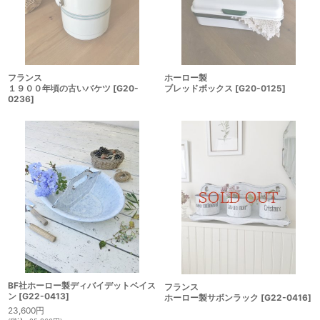
フランス
ホーロー製
１９００年頃の古いバケツ
[
G20-
ブレッドボックス
[
G20-0125
]
0236
]
BF社ホーロー製ディバイデットベイス
フランス
ン
[
G22-0413
]
ホーロー製サボンラック
[
G22-0416
]
23,600
円