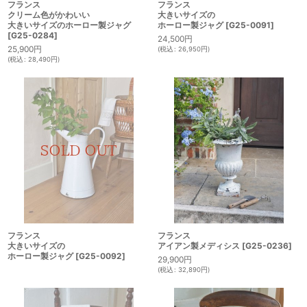
フランス
フランス
クリーム色がかわいい
大きいサイズの
大きいサイズのホーロー製ジャグ
ホーロー製ジャグ
[
G25-0091
]
[
G25-0284
]
24,500
円
25,900
円
(
税込
:
26,950
円
)
(
税込
:
28,490
円
)
フランス
フランス
大きいサイズの
アイアン製メディシス
[
G25-0236
]
ホーロー製ジャグ
[
G25-0092
]
29,900
円
(
税込
:
32,890
円
)