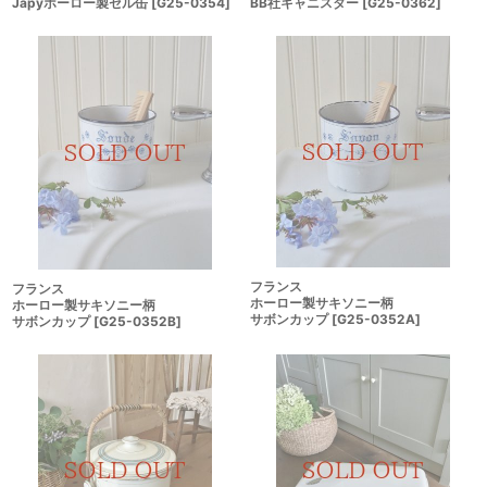
Japyホーロー製セル缶
[
G25-0354
]
BB社キャニスター
[
G25-0362
]
フランス
フランス
ホーロー製サキソニー柄
ホーロー製サキソニー柄
サボンカップ
[
G25-0352A
]
サボンカップ
[
G25-0352B
]