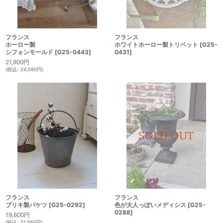
フランス
フランス
ホーロー製
ホワイトホーロー製トリベット
[
G25-
シフォンモールド
[
G25-0443
]
0431
]
21,900
円
(
税込
:
24,090
円
)
フランス
フランス
ブリキ製バケツ
[
G25-0292
]
色が大人っぽいメディシス
[
G25-
0288
]
19,600
円
(
税込
:
21,560
円
)