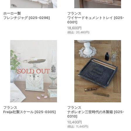
ホーロー製
フランス
フレンチジャグ
[
G25-0296
]
ワイヤードキュメントトレイ
[
G25-
0301
]
18,600
円
(
税込
:
20,460
円
)
フランス
フランス
Freija社製スケール
[
G25-0305
]
ナポレオン三世時代の木製箱
[
G25-
0310
]
10,400
円
(
税込
:
11,440
円
)