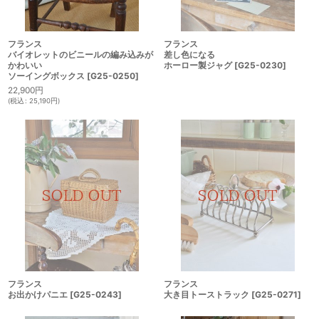
フランス
フランス
バイオレットのビニールの編み込みが
差し色になる
かわいい
ホーロー製ジャグ
[
G25-0230
]
ソーイングボックス
[
G25-0250
]
22,900
円
(
税込
:
25,190
円
)
フランス
フランス
お出かけパニエ
[
G25-0243
]
大き目トーストラック
[
G25-0271
]