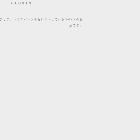
ＬＯＧＩＮ
リア、ハウスパーツをセレクトしているSala'sのお
店です。