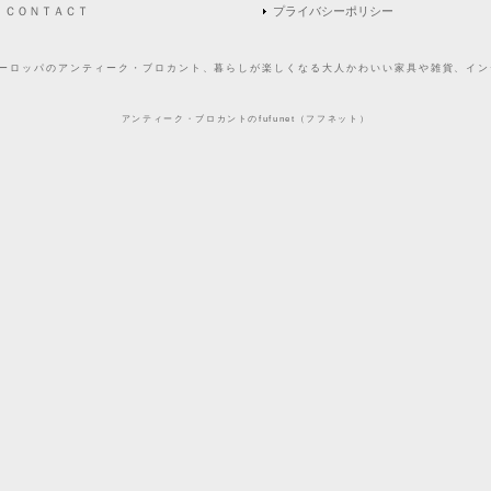
ＣＯＮＴＡＣＴ
プライバシーポリシー
どヨーロッパのアンティーク・ブロカント、暮らしが楽しくなる大人かわいい家具や雑貨、インテ
アンティーク・ブロカントのfufunet（フフネット）