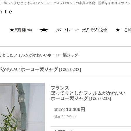
ー製ジャグなど かわいいアンティークやブロカントの家具や雑貨、照明をイギリスやフランス
りとしたフォルムがかわいいホーロー製ジャグ
がかわいいホーロー製ジャグ
[
G25-0233
]
フランス
ぽってりとしたフォルムがかわいい
ホーロー製ジャグ
[
G25-0233
]
price
:
13,400円
(
税込
:
14,740円
)