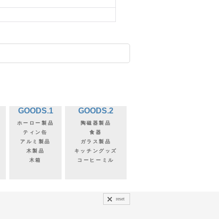
GOODS.1
GOODS.2
ホーロー製品
陶磁器製品
ティン缶
食器
アルミ製品
ガラス製品
木製品
キッチングッズ
木箱
コーヒーミル
reset