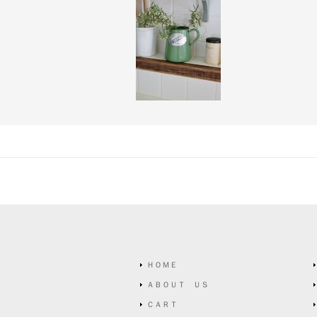
ＨＯＭＥ
ＡＢＯＵＴ ＵＳ
ＣＡＲＴ