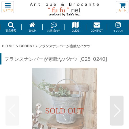
カテゴリ
カート
商品検索
SHOP
お客様の声
GUIDE
CONTACT
インスタ
ＨＯＭＥ
>
GOODS.1
>
フランスナンバーが素敵なバケツ
フランスナンバーが素敵なバケツ
[
G25-0240
]