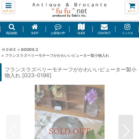
カテゴリ
カート
商品検索
SHOP
お客様の声
GUIDE
CONTACT
インスタ
ＨＯＭＥ
>
GOODS.2
>
フランスラズベリーモチーフがかわいいピューター製小物入れ
フランスラズベリーモチーフがかわいいピューター製小
物入れ
[
G23-0196
]