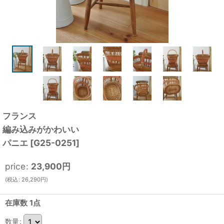
フランス
編み込みがかわいい
パニエ
[
G25-0251
]
price
:
23,900
円
(
税込
:
26,290
円
)
在庫数 1点
数量
: