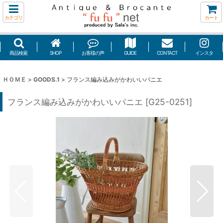
カテゴリ
カート
商品検索
SHOP
お客様の声
GUIDE
CONTACT
インスタ
ＨＯＭＥ
>
GOODS.1
>
フランス編み込みがかわいいパニエ
フランス編み込みがかわいいパニエ
[
G25-0251
]