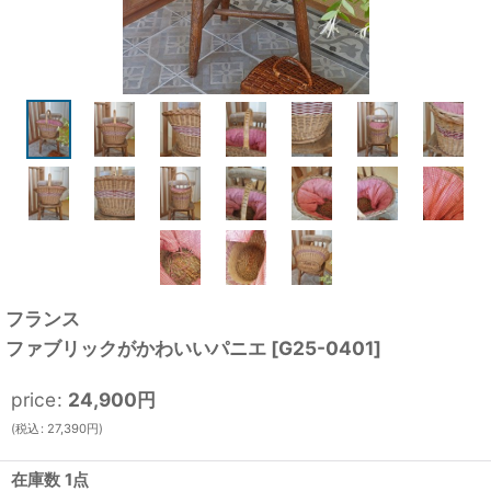
フランス
ファブリックがかわいいパニエ
[
G25-0401
]
price
:
24,900
円
(
税込
:
27,390
円
)
在庫数 1点