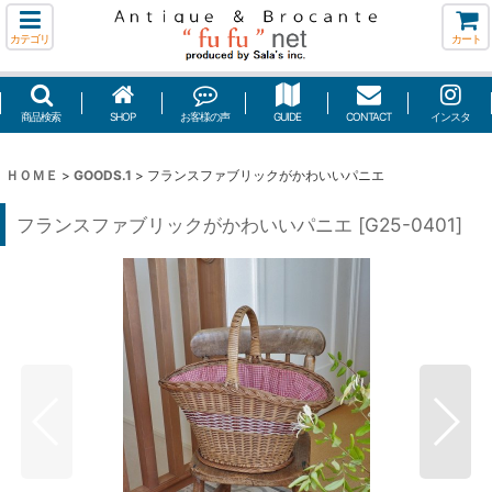
カテゴリ
カート
商品検索
SHOP
お客様の声
GUIDE
CONTACT
インスタ
ＨＯＭＥ
>
GOODS.1
>
フランスファブリックがかわいいパニエ
フランスファブリックがかわいいパニエ
[
G25-0401
]