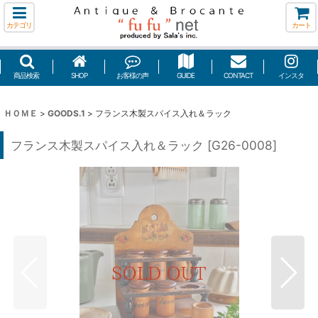
カテゴリ
カート
商品検索
SHOP
お客様の声
GUIDE
CONTACT
インスタ
ＨＯＭＥ
>
GOODS.1
>
フランス木製スパイス入れ＆ラック
フランス木製スパイス入れ＆ラック
[
G26-0008
]