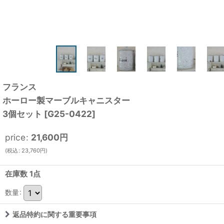
フランス
ホーロー製マーブルキャニスター
3個セット
[
G25-0422
]
price
:
21,600
円
(
税込
:
23,760
円
)
在庫数 1点
数量
:
返品特約に関する重要事項