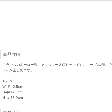
商品詳細
フランスのホーロー製キャニスター３個セットです。マーブル柄にブ
レイが楽しめます。
サイズ
W=約12.5cm
D=約12.5cm
H=約18.0cm