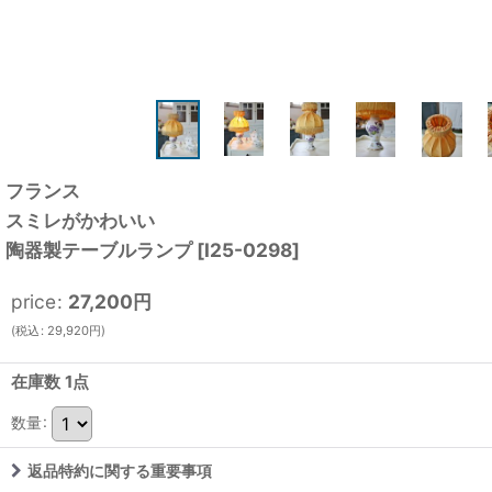
フランス
スミレがかわいい
陶器製テーブルランプ
[
I25-0298
]
price
:
27,200
円
(
税込
:
29,920
円
)
在庫数 1点
数量
:
返品特約に関する重要事項