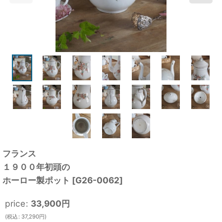
フランス
１９００年初頭の
ホーロー製ポット
[
G26-0062
]
price
:
33,900
円
(
税込
:
37,290
円
)