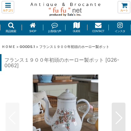
カテゴリ
カート
商品検索
SHOP
お客様の声
GUIDE
CONTACT
インスタ
ＨＯＭＥ
>
GOODS.1
>
フランス１９００年初頭のホーロー製ポット
フランス１９００年初頭のホーロー製ポット
[
G26-
0062
]