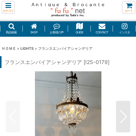
カテゴリ
カート
商品検索
SHOP
お客様の声
GUIDE
CONTACT
インスタ
ＨＯＭＥ
>
LIGHTS
>
フランスエンパイアシャンデリア
フランスエンパイアシャンデリア
[
I25-0179
]