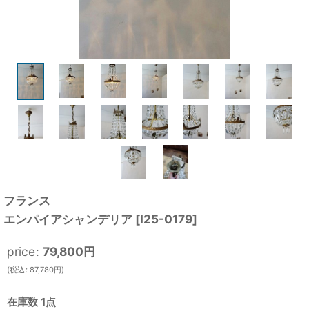
フランス
エンパイアシャンデリア
[
I25-0179
]
price
:
79,800
円
(
税込
:
87,780
円
)
在庫数 1点