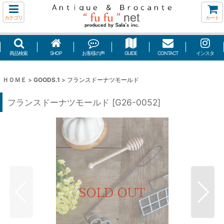
カテゴリ
カート
商品検索
SHOP
お客様の声
GUIDE
CONTACT
インスタ
ＨＯＭＥ
>
GOODS.1
>
フランスドーナツモールド
フランスドーナツモールド
[
G26-0052
]