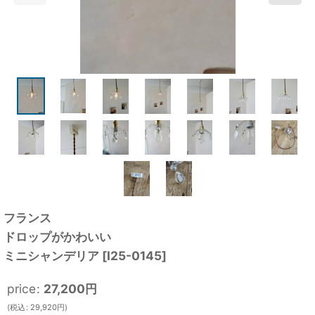
フランス
ドロップがかわいい
ミニシャンデリア
[
I25-0145
]
price
:
27,200
円
(
税込
:
29,920
円
)