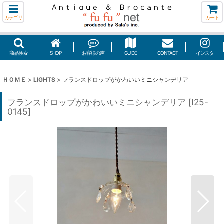
カテゴリ
カート
商品検索
SHOP
お客様の声
GUIDE
CONTACT
インスタ
ＨＯＭＥ
>
LIGHTS
>
フランスドロップがかわいいミニシャンデリア
フランスドロップがかわいいミニシャンデリア
[
I25-
0145
]