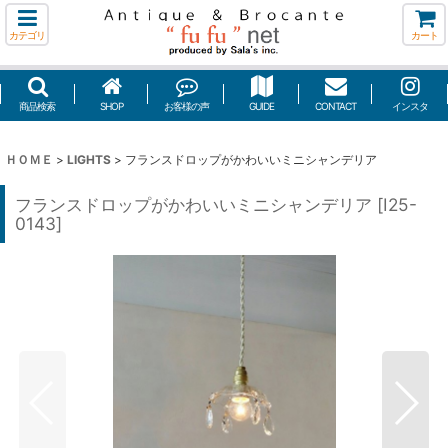
カテゴリ
カート
商品検索
SHOP
お客様の声
GUIDE
CONTACT
インスタ
ＨＯＭＥ
>
LIGHTS
>
フランスドロップがかわいいミニシャンデリア
フランスドロップがかわいいミニシャンデリア
[
I25-
0143
]