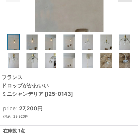
フランス
ドロップがかわいい
ミニシャンデリア
[
I25-0143
]
price
:
27,200
円
(
税込
:
29,920
円
)
在庫数 1点