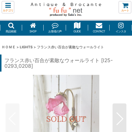
カテゴリ
カート
商品検索
SHOP
お客様の声
GUIDE
CONTACT
インスタ
ＨＯＭＥ
>
LIGHTS
>
フランス赤い百合が素敵なウォールライト
フランス赤い百合が素敵なウォールライト
[
I25-
0293,0208
]