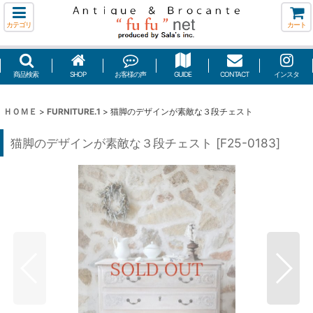
カテゴリ
カート
商品検索
SHOP
お客様の声
GUIDE
CONTACT
インスタ
ＨＯＭＥ
>
FURNITURE.1
>
猫脚のデザインが素敵な３段チェスト
猫脚のデザインが素敵な３段チェスト
[
F25-0183
]