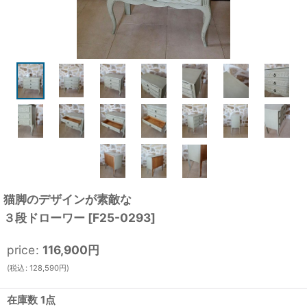
猫脚のデザインが素敵な
３段ドローワー
[
F25-0293
]
price
:
116,900
円
(
税込
:
128,590
円
)
在庫数 1点