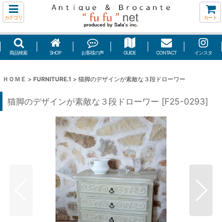
カテゴリ
カート
商品検索
SHOP
お客様の声
GUIDE
CONTACT
インスタ
ＨＯＭＥ
>
FURNITURE.1
>
猫脚のデザインが素敵な３段ドローワー
猫脚のデザインが素敵な３段ドローワー
[
F25-0293
]