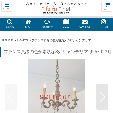
カテゴリ
カート
商品検索
SHOP
お客様の声
GUIDE
CONTACT
インスタ
ＨＯＭＥ
>
LIGHTS
>
フランス真鍮の色が素敵な3灯シャンデリア
フランス真鍮の色が素敵な3灯シャンデリア
[
I25-0231
]