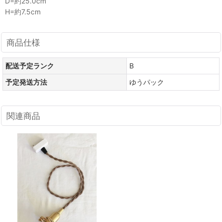
D=約25.0cm
H=約7.5cm
商品仕様
配送予定ランク
B
予定発送方法
ゆうパック
関連商品