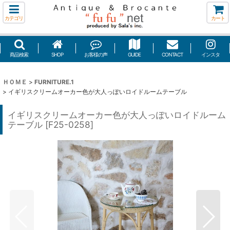
カテゴリ
カート
商品検索
SHOP
お客様の声
GUIDE
CONTACT
インスタ
ＨＯＭＥ
>
FURNITURE.1
>
イギリスクリームオーカー色が大人っぽいロイドルームテーブル
イギリスクリームオーカー色が大人っぽいロイドルーム
テーブル
[
F25-0258
]