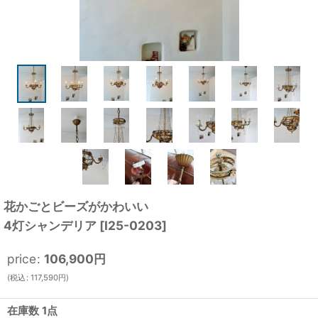
花かごとビーズがかわいい
4灯シャンデリア
[
I25-0203
]
price
:
106,900
円
(
税込
:
117,590
円
)
在庫数 1点