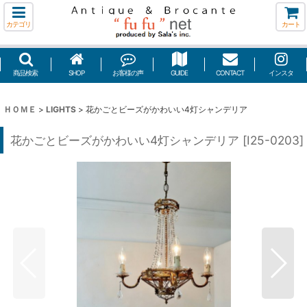
カテゴリ
カート
商品検索
SHOP
お客様の声
GUIDE
CONTACT
インスタ
ＨＯＭＥ
>
LIGHTS
>
花かごとビーズがかわいい4灯シャンデリア
花かごとビーズがかわいい4灯シャンデリア
[
I25-0203
]