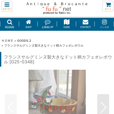
カテゴリ
カート
商品検索
SHOP
お客様の声
GUIDE
CONTACT
インスタ
ＨＯＭＥ
>
GOODS.2
>
フランスサルグミンヌ製大きなドット柄カフェオレボウル
フランスサルグミンヌ製大きなドット柄カフェオレボウ
ル
[
G25-0348
]