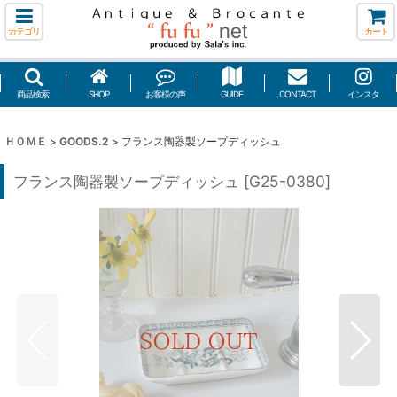
カテゴリ
カート
商品検索
SHOP
お客様の声
GUIDE
CONTACT
インスタ
ＨＯＭＥ
>
GOODS.2
>
フランス陶器製ソープディッシュ
フランス陶器製ソープディッシュ
[
G25-0380
]