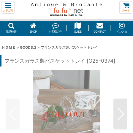
カテゴリ
カート
商品検索
SHOP
お客様の声
GUIDE
CONTACT
インスタ
ＨＯＭＥ
>
GOODS.2
>
フランスガラス製バスケットトレイ
フランスガラス製バスケットトレイ
[
G25-0374
]