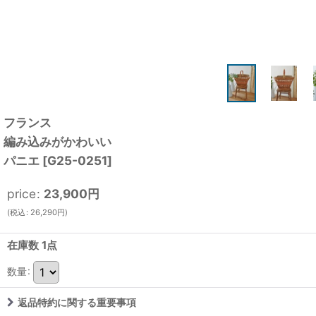
フランス
編み込みがかわいい
パニエ
[
G25-0251
]
price
:
23,900
円
(
税込
:
26,290
円
)
在庫数 1点
数量
:
返品特約に関する重要事項