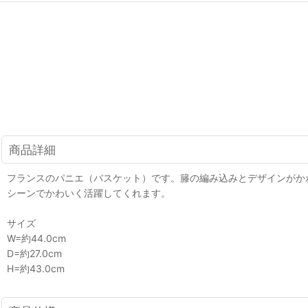
商品詳細
フランスのパニエ（バスケット）です。籐の編み込みとデザインがか
シーンでかわいく活躍してくれます。
サイズ
W=約44.0cm
D=約27.0cm
H=約43.0cm