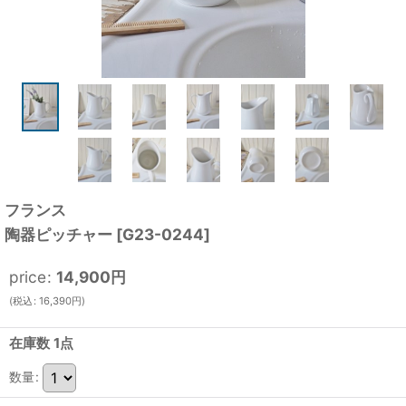
フランス
陶器ピッチャー
[
G23-0244
]
price
:
14,900
円
(
税込
:
16,390
円
)
在庫数 1点
数量
: