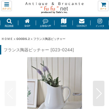
カテゴリ
カート
商品検索
SHOP
お客様の声
GUIDE
CONTACT
インスタ
ＨＯＭＥ
>
GOODS.2
>
フランス陶器ピッチャー
フランス陶器ピッチャー
[
G23-0244
]