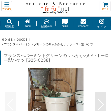
カテゴリ
カート
商品検索
SHOP
お客様の声
GUIDE
CONTACT
インスタ
ＨＯＭＥ
>
GOODS.1
>
フランスペパーミントグリーンのリムがかわいいホーロー製バケツ
フランスペパーミントグリーンのリムがかわいいホーロ
ー製バケツ
[
G25-0238
]