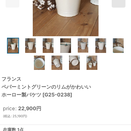
フランス
ペパーミントグリーンのリムがかわいい
ホーロー製バケツ
[
G25-0238
]
price
:
22,900
円
(
税込
:
25,190
円
)
在庫数 1点