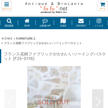
カテゴリ
カート
商品検索
SHOP
お客様の声
GUIDE
CONTACT
インスタ
ＨＯＭＥ
>
FURNITURE.2
>
フランス花柄ファブリックがかわいいソーイングバスケット
フランス花柄ファブリックがかわいいソーイングバスケ
ット
[
F25-0116
]