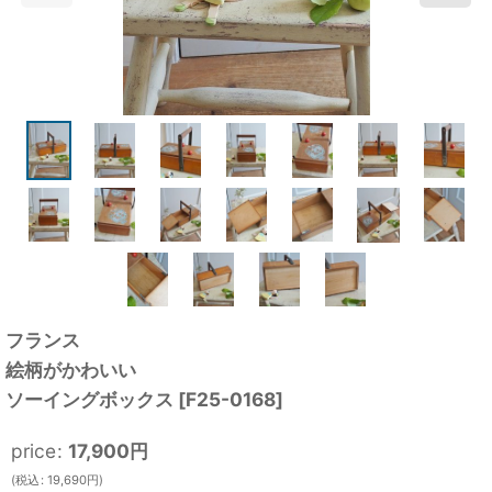
フランス
絵柄がかわいい
ソーイングボックス
[
F25-0168
]
price
:
17,900
円
(
税込
:
19,690
円
)