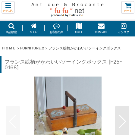
カテゴリ
カート
商品検索
SHOP
お客様の声
GUIDE
CONTACT
インスタ
ＨＯＭＥ
>
FURNITURE.2
>
フランス絵柄がかわいいソーイングボックス
フランス絵柄がかわいいソーイングボックス
[
F25-
0168
]