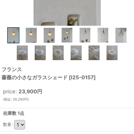
フランス
薔薇の小さなガラスシェード
[
I25-0157
]
price
:
23,900
円
(
税込
:
26,290
円
)
在庫数 1点
数量
: