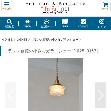
カテゴリ
カート
商品検索
SHOP
お客様の声
GUIDE
CONTACT
インスタ
ＨＯＭＥ
>
LIGHTS
>
フランス薔薇の小さなガラスシェード
フランス薔薇の小さなガラスシェード
[
I25-0157
]