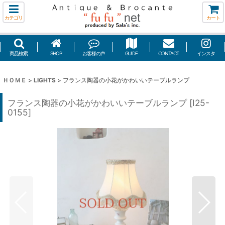
カテゴリ
カート
商品検索
SHOP
お客様の声
GUIDE
CONTACT
インスタ
ＨＯＭＥ
>
LIGHTS
>
フランス陶器の小花がかわいいテーブルランプ
フランス陶器の小花がかわいいテーブルランプ
[
I25-
0155
]