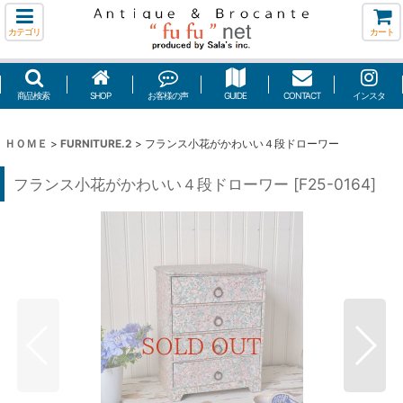
カテゴリ
カート
商品検索
SHOP
お客様の声
GUIDE
CONTACT
インスタ
ＨＯＭＥ
>
FURNITURE.2
>
フランス小花がかわいい４段ドローワー
フランス小花がかわいい４段ドローワー
[
F25-0164
]